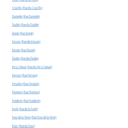
Crucifix (Rue du Crucifix)
Damette (Rue Damette)
Diable (Rue du Diable)
Dorée (Rue Dorée)
Encans (Rue des Encans)
Étroite (Rue Étroite)
Études (Rue des Études)
Fer à Cheval (Rue du Fer à Cheval)
Ferruce (Rue Ferruce)
Figuière (Rue Figuière)
Florence (Rue Florence)
Fonderie (Rue Fonderie)
Forêt (Rue de la Forêt)
Four de la Terre (Rue Four de la Terre)
Four (Rue du Four)