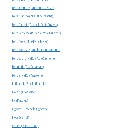
Petite-Crémade (Rue Petite-Crémade)
Petite Franche (Rue Petite Franche)
Petite Fusterie (Rue de la Petite Fusterie)
Petite Lanterne (Rue de la Petite Lanterne)
Petite Meuse (Rue Petite Meuse)
Petite Monnaie (Rue de la Petite Monnaie)
Petite-Saunerie (Rue Petite-Saunerie)
Pétramale (Rue Pétramale)
Peyrolerie (Rue Peyrolerie)
Philonarde (Rue Philonarde)
Pic-Pus (Rue des Pic-Pus)
Pie (Place Pie)
Pignotte (Place de la Pignotte)
Piot (Rue Piot)
Crillon (Place Crillon)