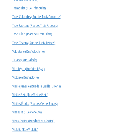
Trémoulet (Rue Trémoulet)
Trois Colombes (Rue des Trois Colombes)
Trois Faucons (Rue des Trois Faucons)
Trois Pilats (Place des Trois Pilats)
Trois-Testons (Rue des Trois-Testons)
Velouterie (Rue Velouterie)
Calade (Rue Calade)
Vice-Légat (Rue Vice-Légat)
Victoire (Rue Victoire)
Vieille Juiverie (Rue de la Vieille Juiverie)
Vieille Poste (Rue Vieille Poste)
Vieilles Études (Rue des Vieilles Études)
Vieneuve (Rue Vieneuve)
Vieux-Sextier (Rue du Vieux-Sextier)
Violette (Rue Violette)