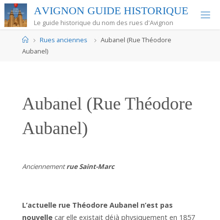
Skip
A
V
I
G
N
O
N
G
U
I
D
E
H
I
S
T
O
R
I
Q
U
E
to
Le guide historique du nom des rues d'Avignon
content
Home
Rues anciennes
Aubanel (Rue Théodore
Aubanel)
Aubanel (Rue Théodore
Aubanel)
Anciennement
rue Saint-Marc
L’actuelle rue Théodore Aubanel n’est pas
nouvelle
car elle existait déjà physiquement en 1857