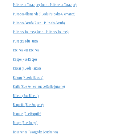
Puits-de-la-Tarasque (Rue du Puits-de-la-Tarasque)
Puits-des-Allemands (Rue du Puits-des-Allemands)
Puits-des-Bœufs (Rue du Puits-des-Bœufs)
Puits-des-Toumes (Rue du Puits-des-Toumes)
Puits (Rue du Puits)
Racine (Rue Racine)
Rappe (Rue Rappe)
Rascas (Rue de Rascas)
Râteau (Rue du Râteau)
Reille (Rue Reille et rue de Reille-Juiverie)
Rôleur (Rue Rôleur)
Roquette (Rue Roquette)
Roquile (Rue Roquile)
Rouge (Rue Rouge)
Boucheries (Passage des Boucheries)