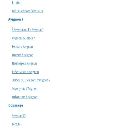
Erratum
Politique de confidentialité
Avignon ?
À Avignon ou EN Avignon ?
Avignon, où est-ce ?
Festival d’Avignon
Histoire d’Avignon
Neuf papes à Avignon
Présentation d’Avignon
SUR ou SOUS le pont d’Avignon ?
Toponymie d’Avignon
Urbanisme d’Avignon
Copinage
Avignon 3D
Blog MB