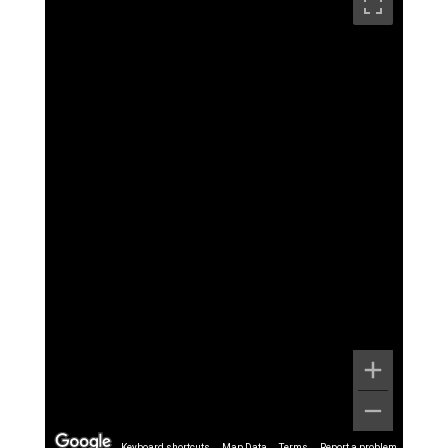
Keyboard shortcuts
Map Data
Terms
Report a problem