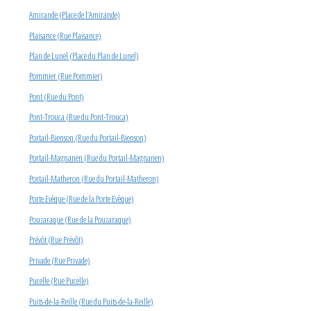
Amirande (Place de l’Amirande)
Plaisance (Rue Plaisance)
Plan de Lunel (Place du Plan de Lunel)
Pommier (Rue Pommier)
Pont (Rue du Pont)
Pont-Trouca (Rue du Pont-Trouca)
Portail-Bienson (Rue du Portail-Bienson)
Portail-Magnanen (Rue du Portail-Magnanen)
Portail-Matheron (Rue du Portail-Matheron)
Porte Evêque (Rue de la Porte Evêque)
Pouzaraque (Rue de la Pouzaraque)
Prévôt (Rue Prévôt)
Privade (Rue Privade)
Pucelle (Rue Pucelle)
Puits-de-la-Reille (Rue du Puits-de-la-Reille)