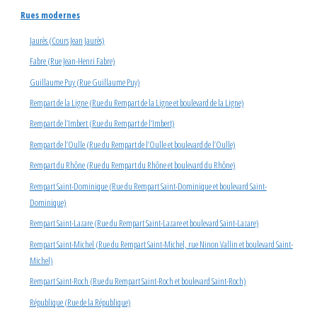
Rues modernes
Jaurès (Cours Jean Jaurès)
Fabre (Rue Jean-Henri Fabre)
Guillaume Puy (Rue Guillaume Puy)
Rempart de la Ligne (Rue du Rempart de la Ligne et boulevard de la Ligne)
Rempart de l’Imbert (Rue du Rempart de l’Imbert)
Rempart de l’Oulle (Rue du Rempart de l’Oulle et boulevard de l’Oulle)
Rempart du Rhône (Rue du Rempart du Rhône et boulevard du Rhône)
Rempart Saint-Dominique (Rue du Rempart Saint-Dominique et boulevard Saint-
Dominique)
Rempart Saint-Lazare (Rue du Rempart Saint-Lazare et boulevard Saint-Lazare)
Rempart Saint-Michel (Rue du Rempart Saint-Michel, rue Ninon Vallin et boulevard Saint-
Michel)
Rempart Saint-Roch (Rue du Rempart Saint-Roch et boulevard Saint-Roch)
République (Rue de la République)