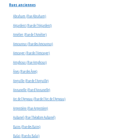
Rues anciennes
Abraham (Rue Abraham)
Aïgardent (Rue de l’Aïgardent)
Amèlier (Rue de l’Amèlier)
Amoureux (Rue des Amoureux)
Amouyer (Rue de l’Amouyer)
Amphoux (Rue Amphoux)
Ânes (Rue des Ânes)
Anguille (Rue de l’Anguille)
Annanelle (Rue d’Annanelle)
Arc de l’Agneau (Rue de l’Arc de l’Agneau)
Argentière (Rue Argentière)
Aubanel (Rue Théodore Aubanel)
Bains (Rue des Bains)
Balai (Rue du Balai)