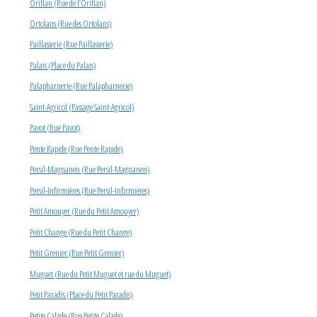
Oriflan (Rue de l’Oriflan)
Ortolans (Rue des Ortolans)
Paillasserie (Rue Paillasserie)
Palais (Place du Palais)
Palapharnerie (Rue Palapharnerie)
Saint-Agricol (Passage Saint-Agricol)
Pavot (Rue Pavot)
Pente Rapide (Rue Pente Rapide)
Persil-Magnanen (Rue Persil-Magnanen)
Persil-Infirmières (Rue Persil-Infirmières)
Petit Amouyer (Rue du Petit Amouyer)
Petit Change (Rue du Petit Change)
Petit Grenier (Rue Petit Grenier)
Muguet (Rue du Petit Muguet et rue du Muguet)
Petit Paradis (Place du Petit Paradis)
Petite Calade (Rue Petite Calade)