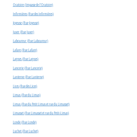
Oratoire (Impasse de l’Oratoire)
Infirmières (Rue des Infirmières)
Joyeuse (Rue Joyeuse)
Juver (Rue Juver)
Laboureur (Rue Laboureur)
Lafare (Rue Lafare)
Lagnes (Rue Lagnes)
Lancerie (Rue Lancerie)
Lanterne (Rue Lanterne)
Lices (Rue des Lices)
Limas (Rue du Limas)
Limas (Rue du Petit Limas et rue du Limasset)
Limasset (Rue Limasset et rue du Petit-Limas)
Londe (Rue Londe)
Luchet (Rue Luchet)