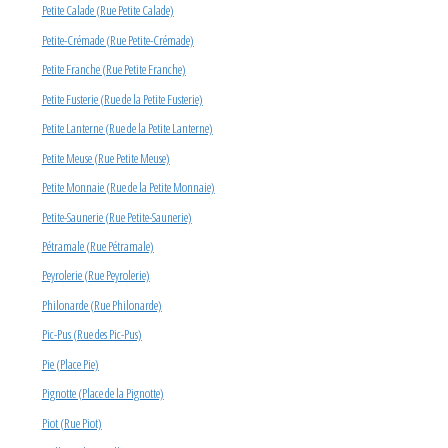
Petite Calade (Rue Petite Calade)
Petite-Crémade (Rue Petite-Crémade)
Petite Franche (Rue Petite Franche)
Petite Fusterie (Rue de la Petite Fusterie)
Petite Lanterne (Rue de la Petite Lanterne)
Petite Meuse (Rue Petite Meuse)
Petite Monnaie (Rue de la Petite Monnaie)
Petite-Saunerie (Rue Petite-Saunerie)
Pétramale (Rue Pétramale)
Peyrolerie (Rue Peyrolerie)
Philonarde (Rue Philonarde)
Pic-Pus (Rue des Pic-Pus)
Pie (Place Pie)
Pignotte (Place de la Pignotte)
Piot (Rue Piot)