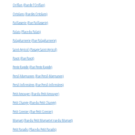
Oriflan (Rue de l’Oriflan)
Ortolans (Rue des Ortolans)
Paillasserie (Rue Paillasserie)
Palais (Place du Palais)
Palapharnerie (Rue Palapharnerie)
Saint-Agricol (Passage Saint-Agricol)
Pavot (Rue Pavot)
Pente Rapide (Rue Pente Rapide)
Persil-Magnanen (Rue Persil-Magnanen)
Persil-Infirmières (Rue Persil-Infirmières)
Petit Amouyer (Rue du Petit Amouyer)
Petit Change (Rue du Petit Change)
Petit Grenier (Rue Petit Grenier)
Muguet (Rue du Petit Muguet et rue du Muguet)
Petit Paradis (Place du Petit Paradis)