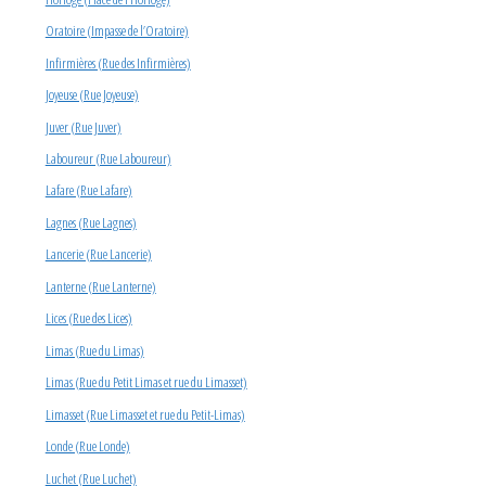
Oratoire (Impasse de l’Oratoire)
Infirmières (Rue des Infirmières)
Joyeuse (Rue Joyeuse)
Juver (Rue Juver)
Laboureur (Rue Laboureur)
Lafare (Rue Lafare)
Lagnes (Rue Lagnes)
Lancerie (Rue Lancerie)
Lanterne (Rue Lanterne)
Lices (Rue des Lices)
Limas (Rue du Limas)
Limas (Rue du Petit Limas et rue du Limasset)
Limasset (Rue Limasset et rue du Petit-Limas)
Londe (Rue Londe)
Luchet (Rue Luchet)