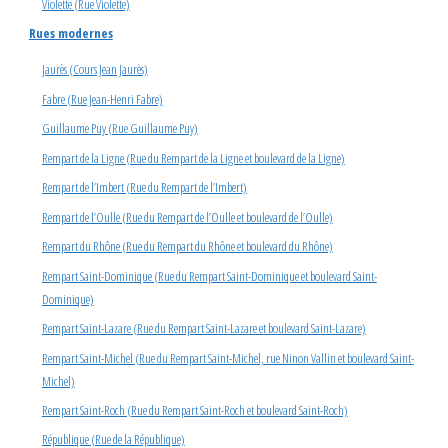
Violette (Rue Violette)
Rues modernes
Jaurès (Cours Jean Jaurès)
Fabre (Rue Jean-Henri Fabre)
Guillaume Puy (Rue Guillaume Puy)
Rempart de la Ligne (Rue du Rempart de la Ligne et boulevard de la Ligne)
Rempart de l’Imbert (Rue du Rempart de l’Imbert)
Rempart de l’Oulle (Rue du Rempart de l’Oulle et boulevard de l’Oulle)
Rempart du Rhône (Rue du Rempart du Rhône et boulevard du Rhône)
Rempart Saint-Dominique (Rue du Rempart Saint-Dominique et boulevard Saint-
Dominique)
Rempart Saint-Lazare (Rue du Rempart Saint-Lazare et boulevard Saint-Lazare)
Rempart Saint-Michel (Rue du Rempart Saint-Michel, rue Ninon Vallin et boulevard Saint-
Michel)
Rempart Saint-Roch (Rue du Rempart Saint-Roch et boulevard Saint-Roch)
République (Rue de la République)