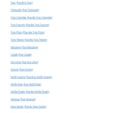
Tour (Rue de la Tour)
Trémoulet (Rue Trémoulet)
Trois Colombes (Rue des Trois Colombes)
Trois Faucons (Rue des Trois Faucons)
Trois Pilats (Place des Trois Pilats)
Trois-Testons (Rue des Trois-Testons)
Velouterie (Rue Velouterie)
Calade (Rue Calade)
Vice-Légat (Rue Vice-Légat)
Victoire (Rue Victoire)
Vieille Juiverie (Rue de la Vieille Juiverie)
Vieille Poste (Rue Vieille Poste)
Vieilles Études (Rue des Vieilles Études)
Vieneuve (Rue Vieneuve)
Vieux-Sextier (Rue du Vieux-Sextier)