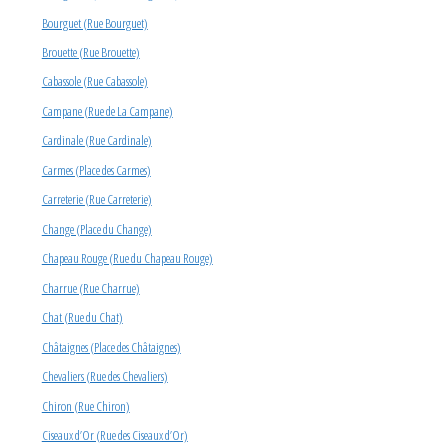
Bourguet (Rue Bourguet)
Brouette (Rue Brouette)
Cabassole (Rue Cabassole)
Campane (Rue de La Campane)
Cardinale (Rue Cardinale)
Carmes (Place des Carmes)
Carreterie (Rue Carreterie)
Change (Place du Change)
Chapeau Rouge (Rue du Chapeau Rouge)
Charrue (Rue Charrue)
Chat (Rue du Chat)
Châtaignes (Place des Châtaignes)
Chevaliers (Rue des Chevaliers)
Chiron (Rue Chiron)
Ciseaux d’Or (Rue des Ciseaux d’Or)