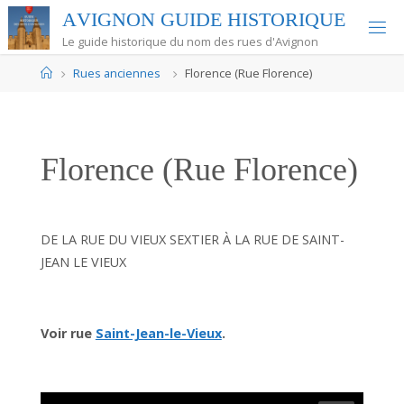
Skip
A
V
I
G
N
O
N
G
U
I
D
E
H
I
S
T
O
R
I
Q
U
E
to
Le guide historique du nom des rues d'Avignon
content
Home
Rues anciennes
Florence (Rue Florence)
Florence (Rue Florence)
DE LA RUE DU VIEUX SEXTIER À LA RUE DE SAINT-
JEAN LE VIEUX
Voir rue
Saint-Jean-le-Vieux
.