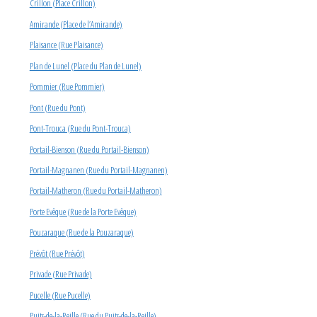
Crillon (Place Crillon)
Amirande (Place de l’Amirande)
Plaisance (Rue Plaisance)
Plan de Lunel (Place du Plan de Lunel)
Pommier (Rue Pommier)
Pont (Rue du Pont)
Pont-Trouca (Rue du Pont-Trouca)
Portail-Bienson (Rue du Portail-Bienson)
Portail-Magnanen (Rue du Portail-Magnanen)
Portail-Matheron (Rue du Portail-Matheron)
Porte Evêque (Rue de la Porte Evêque)
Pouzaraque (Rue de la Pouzaraque)
Prévôt (Rue Prévôt)
Privade (Rue Privade)
Pucelle (Rue Pucelle)
Puits-de-la-Reille (Rue du Puits-de-la-Reille)