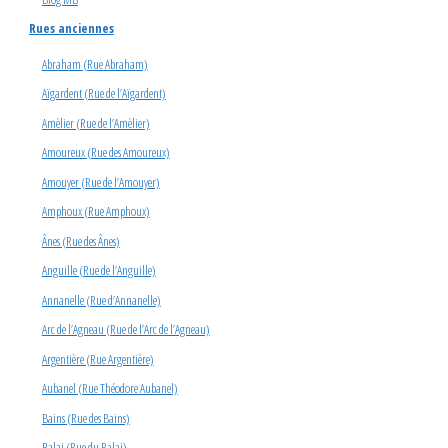
Rues anciennes
Abraham (Rue Abraham)
Aïgardent (Rue de l’Aïgardent)
Amèlier (Rue de l’Amèlier)
Amoureux (Rue des Amoureux)
Amouyer (Rue de l’Amouyer)
Amphoux (Rue Amphoux)
Ânes (Rue des Ânes)
Anguille (Rue de l’Anguille)
Annanelle (Rue d’Annanelle)
Arc de l’Agneau (Rue de l’Arc de l’Agneau)
Argentière (Rue Argentière)
Aubanel (Rue Théodore Aubanel)
Bains (Rue des Bains)
Balai (Rue du Balai)