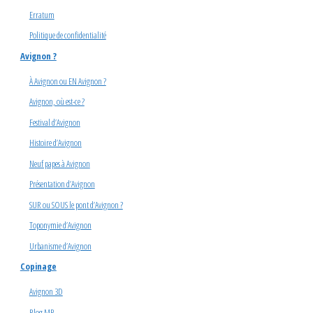
Erratum
Politique de confidentialité
Avignon ?
À Avignon ou EN Avignon ?
Avignon, où est-ce ?
Festival d’Avignon
Histoire d’Avignon
Neuf papes à Avignon
Présentation d’Avignon
SUR ou SOUS le pont d’Avignon ?
Toponymie d’Avignon
Urbanisme d’Avignon
Copinage
Avignon 3D
Blog MB