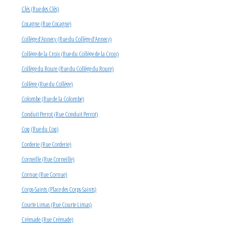
Clés (Rue des Clés)
Cocagne (Rue Cocagne)
Collège d’Annecy (Rue du Collège d’Annecy)
Collège de la Croix (Rue du Collège de la Croix)
Collège du Roure (Rue du Collège du Roure)
Collège (Rue du Collège)
Colombe (Rue de la Colombe)
Conduit Perrot (Rue Conduit Perrot)
Coq (Rue du Coq)
Corderie (Rue Corderie)
Corneille (Rue Corneille)
Cornue (Rue Cornue)
Corps-Saints (Place des Corps-Saints)
Courte Limas (Rue Courte Limas)
Crémade (Rue Crémade)