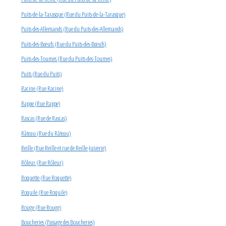
Puits-de-la-Tarasque (Rue du Puits-de-la-Tarasque)
Puits-des-Allemands (Rue du Puits-des-Allemands)
Puits-des-Bœufs (Rue du Puits-des-Bœufs)
Puits-des-Toumes (Rue du Puits-des-Toumes)
Puits (Rue du Puits)
Racine (Rue Racine)
Rappe (Rue Rappe)
Rascas (Rue de Rascas)
Râteau (Rue du Râteau)
Reille (Rue Reille et rue de Reille-Juiverie)
Rôleur (Rue Rôleur)
Roquette (Rue Roquette)
Roquile (Rue Roquile)
Rouge (Rue Rouge)
Boucheries (Passage des Boucheries)