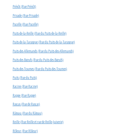
Prévôt (Rue Prévôt)
Privade (Rue Privade)
Pucelle (Rue Pucelle)
Puits-de-la-Reille (Rue du Puits-de-la-Reille)
Puits-de-la-Tarasque (Rue du Puits-de-la-Tarasque)
Puits-des-Allemands (Rue du Puits-des-Allemands)
Puits-des-Bœufs (Rue du Puits-des-Bœufs)
Puits-des-Toumes (Rue du Puits-des-Toumes)
Puits (Rue du Puits)
Racine (Rue Racine)
Rappe (Rue Rappe)
Rascas (Rue de Rascas)
Râteau (Rue du Râteau)
Reille (Rue Reille et rue de Reille-Juiverie)
Rôleur (Rue Rôleur)