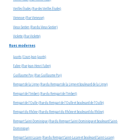
Vieilles Études (Rue des Vieilles Études)
Vieneuve (Rue Vieneuve)
Vieux-Sextier (Rue du Vieux-Sextier)
Violette (Rue Violette)
Rues modernes
Jaurès (Cours Jean Jaurès)
Fabre (Rue Jean-Henri Fabre)
Guillaume Puy (Rue Guillaume Puy)
Rempart de la Ligne (Rue du Rempart de la Ligne et boulevard de la Ligne)
Rempart de l’Imbert (Rue du Rempart de l’Imbert)
Rempart de l’Oulle (Rue du Rempart de l’Oulle et boulevard de l’Oulle)
Rempart du Rhône (Rue du Rempart du Rhône et boulevard du Rhône)
Rempart Saint-Dominique (Rue du Rempart Saint-Dominique et boulevard Saint-
Dominique)
Rempart Saint-Lazare (Rue du Rempart Saint-Lazare et boulevard Saint-Lazare)