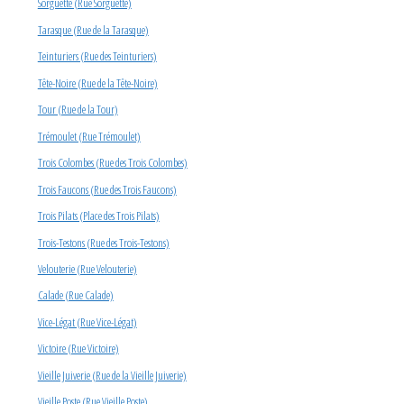
Sorguette (Rue Sorguette)
Tarasque (Rue de la Tarasque)
Teinturiers (Rue des Teinturiers)
Tête-Noire (Rue de la Tête-Noire)
Tour (Rue de la Tour)
Trémoulet (Rue Trémoulet)
Trois Colombes (Rue des Trois Colombes)
Trois Faucons (Rue des Trois Faucons)
Trois Pilats (Place des Trois Pilats)
Trois-Testons (Rue des Trois-Testons)
Velouterie (Rue Velouterie)
Calade (Rue Calade)
Vice-Légat (Rue Vice-Légat)
Victoire (Rue Victoire)
Vieille Juiverie (Rue de la Vieille Juiverie)
Vieille Poste (Rue Vieille Poste)