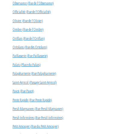
Observance (Rue de l’Observance)
Officialité (Rue de l’Officialité)
Olivier (Rue de l’Olivier)
Ombre (Rue de l’Ombre)
Oriflan (Rue de l’Oriflan)
Ortolans (Rue des Ortolans)
Paillasserie (Rue Paillasserie)
Palais (Place du Palais)
Palapharnerie (Rue Palapharnerie)
Saint-Agricol (Passage Saint-Agricol)
Pavot (Rue Pavot)
Pente Rapide (Rue Pente Rapide)
Persil-Magnanen (Rue Persil-Magnanen)
Persil-Infirmières (Rue Persil-Infirmières)
Petit Amouyer (Rue du Petit Amouyer)