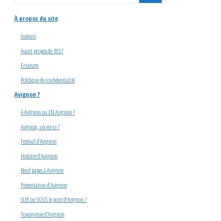
À propos du site
Auteurs
Avant-propos de 1857
Erratum
Politique de confidentialité
Avignon ?
À Avignon ou EN Avignon ?
Avignon, où est-ce ?
Festival d’Avignon
Histoire d’Avignon
Neuf papes à Avignon
Présentation d’Avignon
SUR ou SOUS le pont d’Avignon ?
Toponymie d’Avignon