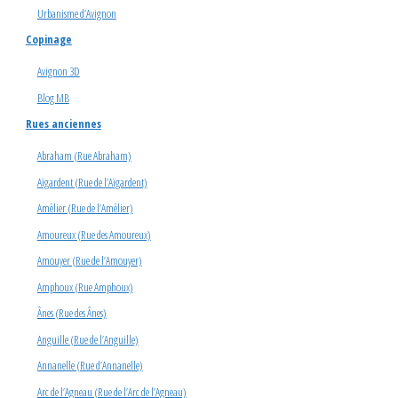
Urbanisme d’Avignon
Copinage
Avignon 3D
Blog MB
Rues anciennes
Abraham (Rue Abraham)
Aïgardent (Rue de l’Aïgardent)
Amèlier (Rue de l’Amèlier)
Amoureux (Rue des Amoureux)
Amouyer (Rue de l’Amouyer)
Amphoux (Rue Amphoux)
Ânes (Rue des Ânes)
Anguille (Rue de l’Anguille)
Annanelle (Rue d’Annanelle)
Arc de l’Agneau (Rue de l’Arc de l’Agneau)