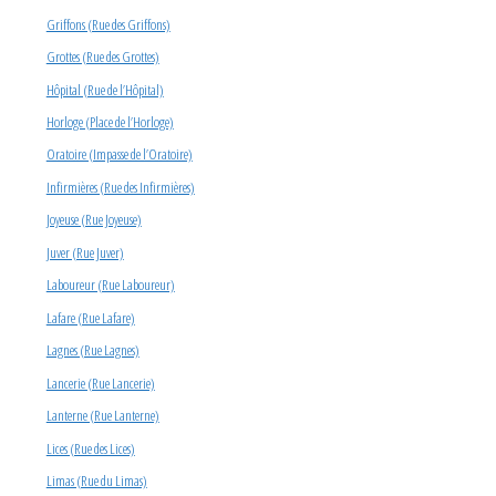
Griffons (Rue des Griffons)
Grottes (Rue des Grottes)
Hôpital (Rue de l’Hôpital)
Horloge (Place de l’Horloge)
Oratoire (Impasse de l’Oratoire)
Infirmières (Rue des Infirmières)
Joyeuse (Rue Joyeuse)
Juver (Rue Juver)
Laboureur (Rue Laboureur)
Lafare (Rue Lafare)
Lagnes (Rue Lagnes)
Lancerie (Rue Lancerie)
Lanterne (Rue Lanterne)
Lices (Rue des Lices)
Limas (Rue du Limas)