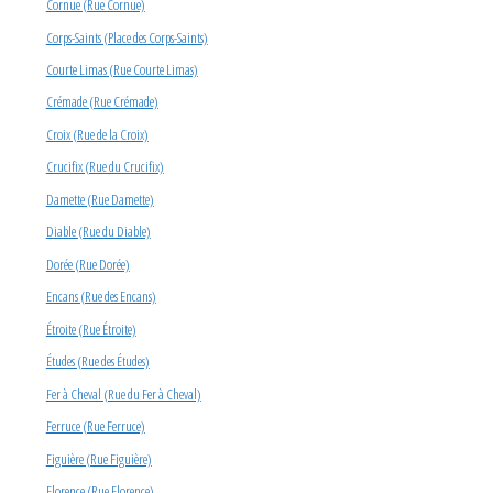
Cornue (Rue Cornue)
Corps-Saints (Place des Corps-Saints)
Courte Limas (Rue Courte Limas)
Crémade (Rue Crémade)
Croix (Rue de la Croix)
Crucifix (Rue du Crucifix)
Damette (Rue Damette)
Diable (Rue du Diable)
Dorée (Rue Dorée)
Encans (Rue des Encans)
Étroite (Rue Étroite)
Études (Rue des Études)
Fer à Cheval (Rue du Fer à Cheval)
Ferruce (Rue Ferruce)
Figuière (Rue Figuière)
Florence (Rue Florence)