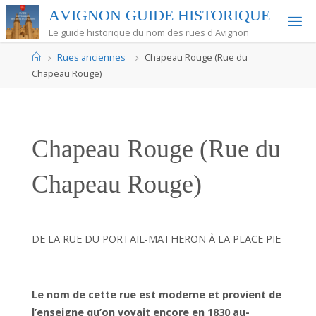
Skip
A
V
I
G
N
O
N
G
U
I
D
E
H
I
S
T
O
R
I
Q
U
E
to
Le guide historique du nom des rues d'Avignon
content
Home
Rues anciennes
Chapeau Rouge (Rue du
Chapeau Rouge)
Chapeau Rouge (Rue du
Chapeau Rouge)
DE LA RUE DU PORTAIL-MATHERON À LA PLACE PIE
Le nom de cette rue est moderne et provient de
l’enseigne qu’on voyait encore en 1830 au-