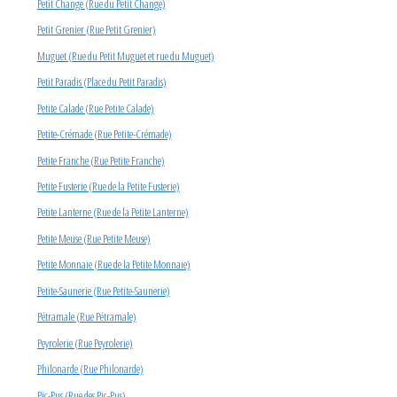
Petit Change (Rue du Petit Change)
Petit Grenier (Rue Petit Grenier)
Muguet (Rue du Petit Muguet et rue du Muguet)
Petit Paradis (Place du Petit Paradis)
Petite Calade (Rue Petite Calade)
Petite-Crémade (Rue Petite-Crémade)
Petite Franche (Rue Petite Franche)
Petite Fusterie (Rue de la Petite Fusterie)
Petite Lanterne (Rue de la Petite Lanterne)
Petite Meuse (Rue Petite Meuse)
Petite Monnaie (Rue de la Petite Monnaie)
Petite-Saunerie (Rue Petite-Saunerie)
Pétramale (Rue Pétramale)
Peyrolerie (Rue Peyrolerie)
Philonarde (Rue Philonarde)
Pic-Pus (Rue des Pic-Pus)