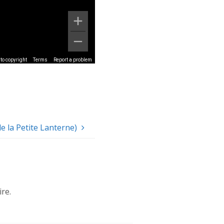
to copyright
Terms
Report a problem
e la Petite Lanterne)
re.