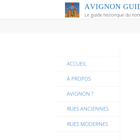
Skip
A
V
I
G
N
O
N
G
U
I
to
Le guide historique du no
content
ACCUEIL
À PROPOS
AVIGNON ?
RUES ANCIENNES
RUES MODERNES