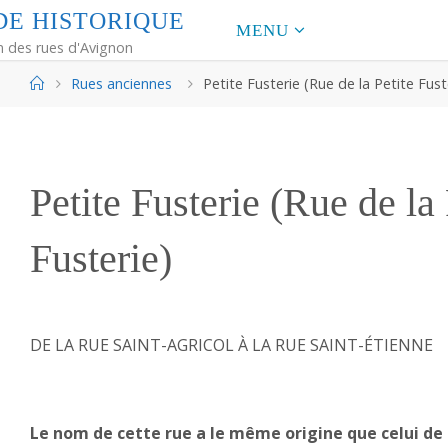
D
E
H
I
S
T
O
R
I
Q
U
E
MENU
m des rues d'Avignon
Home
Rues anciennes
Petite Fusterie (Rue de la Petite Fust
Petite Fusterie (Rue de la 
Fusterie)
DE LA RUE SAINT-AGRICOL À LA RUE SAINT-ÉTIENNE
Le nom de cette rue a le même origine que celui de 