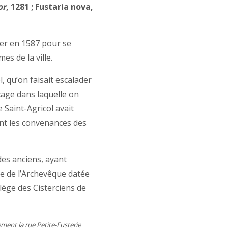
or
, 1281 ; Fustaria nova,
ver en 1587 pour se
es de la ville.
l, qu’on faisait escalader
age dans laquelle on
 Saint-Agricol avait
ant les convenances des
des anciens, ayant
e de l’Archevêque datée
ollège des Cisterciens de
ment la rue Petite-Fusterie