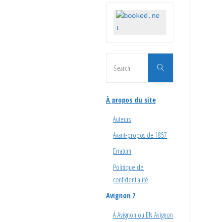
Search
Search
for:
À propos du site
Auteurs
Avant-propos de 1857
Erratum
Politique de
confidentialité
Avignon ?
À Avignon ou EN Avignon