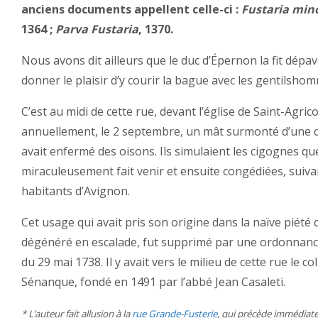
anciens documents appellent celle-ci :
Fustaria min
1364 ;
Parva Fustaria
, 1370.
Nous avons dit ailleurs que le duc d’Épernon la fit dépa
donner le plaisir d’y courir la bague avec les gentilshomm
C’est au midi de cette rue, devant l’église de Saint-Agrico
annuellement, le 2 septembre, un mât surmonté d’une c
avait enfermé des oisons. Ils simulaient les cigognes que
miraculeusement fait venir et ensuite congédiées, suiv
habitants d’Avignon.
Cet usage qui avait pris son origine dans la naïve piété 
dégénéré en escalade, fut supprimé par une ordonnanc
du 29 mai 1738. Il y avait vers le milieu de cette rue le c
Sénanque, fondé en 1491 par l’abbé Jean Casaleti.
* L’auteur fait allusion à la
rue Grande-Fusterie
, qui précède immédiate