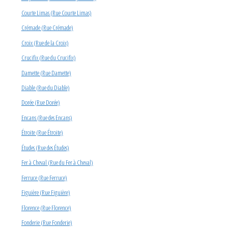
Courte Limas (Rue Courte Limas)
Crémade (Rue Crémade)
Croix (Rue de la Croix)
Crucifix (Rue du Crucifix)
Damette (Rue Damette)
Diable (Rue du Diable)
Dorée (Rue Dorée)
Encans (Rue des Encans)
Étroite (Rue Étroite)
Études (Rue des Études)
Fer à Cheval (Rue du Fer à Cheval)
Ferruce (Rue Ferruce)
Figuière (Rue Figuière)
Florence (Rue Florence)
Fonderie (Rue Fonderie)