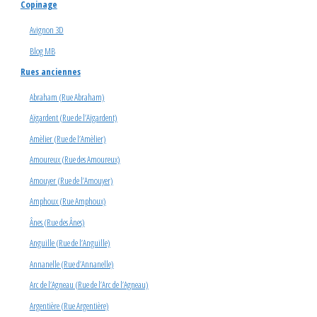
Copinage
Avignon 3D
Blog MB
Rues anciennes
Abraham (Rue Abraham)
Aïgardent (Rue de l’Aïgardent)
Amèlier (Rue de l’Amèlier)
Amoureux (Rue des Amoureux)
Amouyer (Rue de l’Amouyer)
Amphoux (Rue Amphoux)
Ânes (Rue des Ânes)
Anguille (Rue de l’Anguille)
Annanelle (Rue d’Annanelle)
Arc de l’Agneau (Rue de l’Arc de l’Agneau)
Argentière (Rue Argentière)