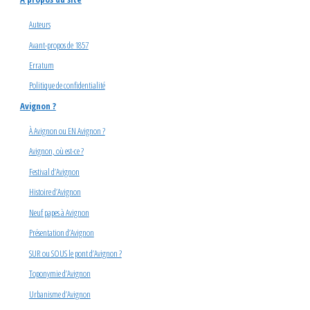
Auteurs
Avant-propos de 1857
Erratum
Politique de confidentialité
Avignon ?
À Avignon ou EN Avignon ?
Avignon, où est-ce ?
Festival d’Avignon
Histoire d’Avignon
Neuf papes à Avignon
Présentation d’Avignon
SUR ou SOUS le pont d’Avignon ?
Toponymie d’Avignon
Urbanisme d’Avignon