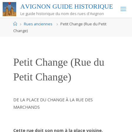
Skip
A
V
I
G
N
O
N
G
U
I
D
E
H
I
S
T
O
R
I
Q
U
E
to
Le guide historique du nom des rues d'Avignon
content
Home
Rues anciennes
Petit Change (Rue du Petit
Change)
Petit Change (Rue du
Petit Change)
DE LA PLACE DU CHANGE À LA RUE DES
MARCHANDS
Cette rue doit son nom à la place voisine.