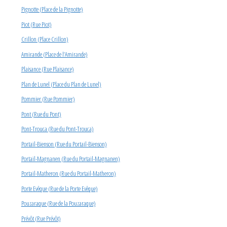
Pignotte (Place de la Pignotte)
Piot (Rue Piot)
Crillon (Place Crillon)
Amirande (Place de l’Amirande)
Plaisance (Rue Plaisance)
Plan de Lunel (Place du Plan de Lunel)
Pommier (Rue Pommier)
Pont (Rue du Pont)
Pont-Trouca (Rue du Pont-Trouca)
Portail-Bienson (Rue du Portail-Bienson)
Portail-Magnanen (Rue du Portail-Magnanen)
Portail-Matheron (Rue du Portail-Matheron)
Porte Evêque (Rue de la Porte Evêque)
Pouzaraque (Rue de la Pouzaraque)
Prévôt (Rue Prévôt)