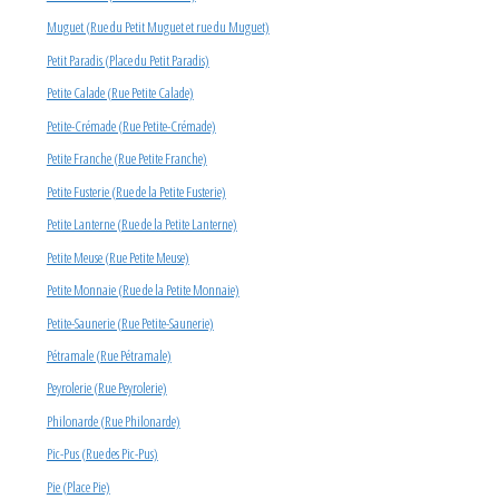
Muguet (Rue du Petit Muguet et rue du Muguet)
Petit Paradis (Place du Petit Paradis)
Petite Calade (Rue Petite Calade)
Petite-Crémade (Rue Petite-Crémade)
Petite Franche (Rue Petite Franche)
Petite Fusterie (Rue de la Petite Fusterie)
Petite Lanterne (Rue de la Petite Lanterne)
Petite Meuse (Rue Petite Meuse)
Petite Monnaie (Rue de la Petite Monnaie)
Petite-Saunerie (Rue Petite-Saunerie)
Pétramale (Rue Pétramale)
Peyrolerie (Rue Peyrolerie)
Philonarde (Rue Philonarde)
Pic-Pus (Rue des Pic-Pus)
Pie (Place Pie)