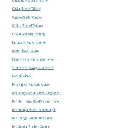
Officialité (Rue de l’Officialité)
Olivier (Rue de l’Olivier)
Ombre (Rue de l’Ombre)
Oriflan (Rue de l’Oriflan)
Ortolans (Rue des Ortolans)
Paillasserie (Rue Paillasserie)
Palais (Place du Palais)
Palapharnerie (Rue Palapharnerie)
Saint-Agricol (Passage Saint-Agricol)
Pavot (Rue Pavot)
Pente Rapide (Rue Pente Rapide)
Persil-Magnanen (Rue Persil-Magnanen)
Persil-Infirmières (Rue Persil-Infirmières)
Petit Amouyer (Rue du Petit Amouyer)
Petit Change (Rue du Petit Change)
Petit Grenier (Rue Petit Grenier)