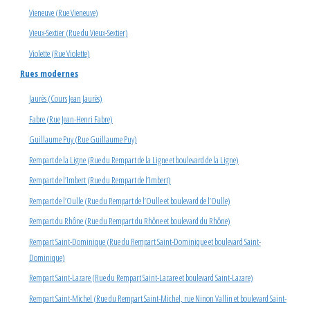
Vieneuve (Rue Vieneuve)
Vieux-Sextier (Rue du Vieux-Sextier)
Violette (Rue Violette)
Rues modernes
Jaurès (Cours Jean Jaurès)
Fabre (Rue Jean-Henri Fabre)
Guillaume Puy (Rue Guillaume Puy)
Rempart de la Ligne (Rue du Rempart de la Ligne et boulevard de la Ligne)
Rempart de l’Imbert (Rue du Rempart de l’Imbert)
Rempart de l’Oulle (Rue du Rempart de l’Oulle et boulevard de l’Oulle)
Rempart du Rhône (Rue du Rempart du Rhône et boulevard du Rhône)
Rempart Saint-Dominique (Rue du Rempart Saint-Dominique et boulevard Saint-
Dominique)
Rempart Saint-Lazare (Rue du Rempart Saint-Lazare et boulevard Saint-Lazare)
Rempart Saint-Michel (Rue du Rempart Saint-Michel, rue Ninon Vallin et boulevard Saint-