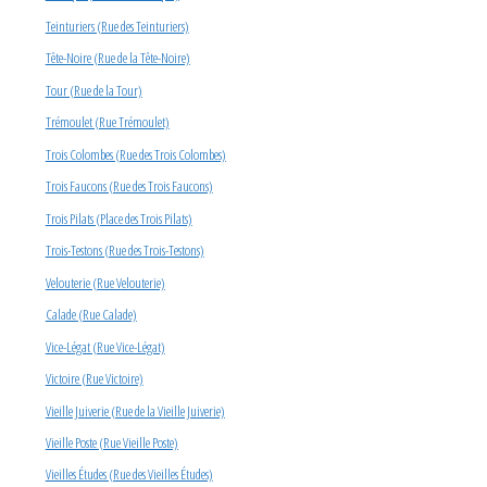
Teinturiers (Rue des Teinturiers)
Tête-Noire (Rue de la Tête-Noire)
Tour (Rue de la Tour)
Trémoulet (Rue Trémoulet)
Trois Colombes (Rue des Trois Colombes)
Trois Faucons (Rue des Trois Faucons)
Trois Pilats (Place des Trois Pilats)
Trois-Testons (Rue des Trois-Testons)
Velouterie (Rue Velouterie)
Calade (Rue Calade)
Vice-Légat (Rue Vice-Légat)
Victoire (Rue Victoire)
Vieille Juiverie (Rue de la Vieille Juiverie)
Vieille Poste (Rue Vieille Poste)
Vieilles Études (Rue des Vieilles Études)