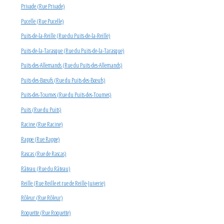
Privade (Rue Privade)
Pucelle (Rue Pucelle)
Puits-de-la-Reille (Rue du Puits-de-la-Reille)
Puits-de-la-Tarasque (Rue du Puits-de-la-Tarasque)
Puits-des-Allemands (Rue du Puits-des-Allemands)
Puits-des-Bœufs (Rue du Puits-des-Bœufs)
Puits-des-Toumes (Rue du Puits-des-Toumes)
Puits (Rue du Puits)
Racine (Rue Racine)
Rappe (Rue Rappe)
Rascas (Rue de Rascas)
Râteau (Rue du Râteau)
Reille (Rue Reille et rue de Reille-Juiverie)
Rôleur (Rue Rôleur)
Roquette (Rue Roquette)