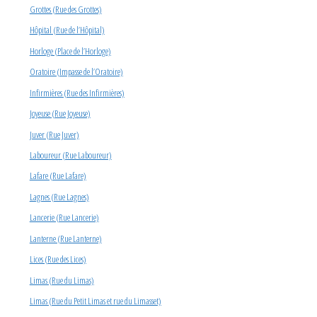
Grottes (Rue des Grottes)
Hôpital (Rue de l’Hôpital)
Horloge (Place de l’Horloge)
Oratoire (Impasse de l’Oratoire)
Infirmières (Rue des Infirmières)
Joyeuse (Rue Joyeuse)
Juver (Rue Juver)
Laboureur (Rue Laboureur)
Lafare (Rue Lafare)
Lagnes (Rue Lagnes)
Lancerie (Rue Lancerie)
Lanterne (Rue Lanterne)
Lices (Rue des Lices)
Limas (Rue du Limas)
Limas (Rue du Petit Limas et rue du Limasset)