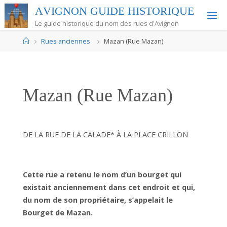
Skip
A
V
I
G
N
O
N
G
U
I
D
E
H
I
S
T
O
R
I
Q
U
E
to
Le guide historique du nom des rues d'Avignon
content
Home
Rues anciennes
Mazan (Rue Mazan)
Mazan (Rue Mazan)
DE LA RUE DE LA CALADE* À LA PLACE CRILLON
Cette rue a retenu le nom d’un bourget qui
existait anciennement dans cet endroit et qui,
du nom de son propriétaire, s’appelait le
Bourget de Mazan.