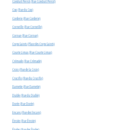
Conduit Perrot (Rue Conduit Perrot)
Coq (Rue du Coq)
Corderie (Rue Corderie)
Corneille (Rue Corneille)
Cornue (Rue Cornue)
Corps-Saints (Place des Corps-Saints)
Courte Limas (Rue Courte Limas)
Crémade (Rue Crémade)
Croix (Rue de la Croix)
Crucifix (Rue du Crucifix)
Damette (Rue Damette)
Diable (Rue du Diable)
Dorée (Rue Dorée)
Encans (Rue des Encans)
Étroite (Rue Étroite)
Études (Rue des Études)