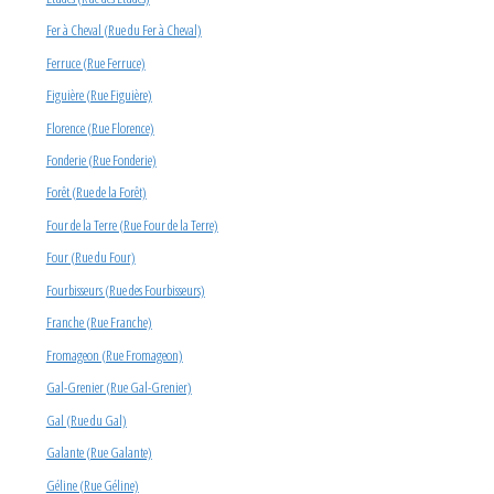
Fer à Cheval (Rue du Fer à Cheval)
Ferruce (Rue Ferruce)
Figuière (Rue Figuière)
Florence (Rue Florence)
Fonderie (Rue Fonderie)
Forêt (Rue de la Forêt)
Four de la Terre (Rue Four de la Terre)
Four (Rue du Four)
Fourbisseurs (Rue des Fourbisseurs)
Franche (Rue Franche)
Fromageon (Rue Fromageon)
Gal-Grenier (Rue Gal-Grenier)
Gal (Rue du Gal)
Galante (Rue Galante)
Géline (Rue Géline)