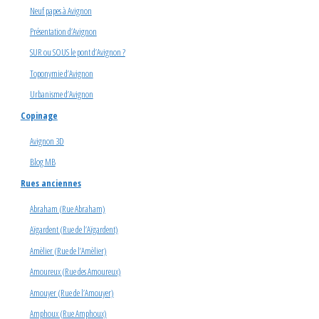
Neuf papes à Avignon
Présentation d’Avignon
SUR ou SOUS le pont d’Avignon ?
Toponymie d’Avignon
Urbanisme d’Avignon
Copinage
Avignon 3D
Blog MB
Rues anciennes
Abraham (Rue Abraham)
Aïgardent (Rue de l’Aïgardent)
Amèlier (Rue de l’Amèlier)
Amoureux (Rue des Amoureux)
Amouyer (Rue de l’Amouyer)
Amphoux (Rue Amphoux)