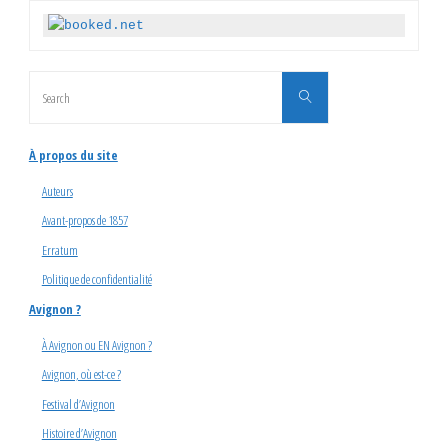
Search
Search
for:
À propos du site
Auteurs
Avant-propos de 1857
Erratum
Politique de confidentialité
Avignon ?
À Avignon ou EN Avignon ?
Avignon, où est-ce ?
Festival d’Avignon
Histoire d’Avignon