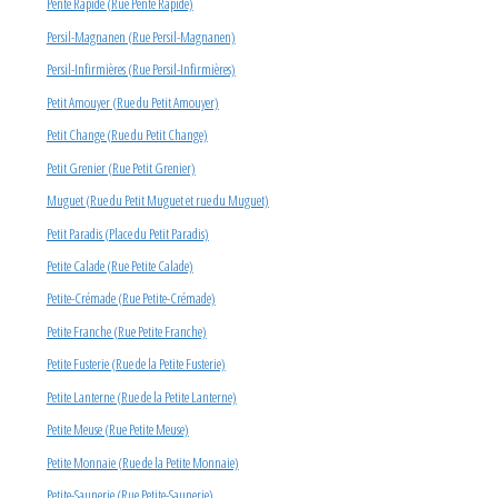
Pente Rapide (Rue Pente Rapide)
Persil-Magnanen (Rue Persil-Magnanen)
Persil-Infirmières (Rue Persil-Infirmières)
Petit Amouyer (Rue du Petit Amouyer)
Petit Change (Rue du Petit Change)
Petit Grenier (Rue Petit Grenier)
Muguet (Rue du Petit Muguet et rue du Muguet)
Petit Paradis (Place du Petit Paradis)
Petite Calade (Rue Petite Calade)
Petite-Crémade (Rue Petite-Crémade)
Petite Franche (Rue Petite Franche)
Petite Fusterie (Rue de la Petite Fusterie)
Petite Lanterne (Rue de la Petite Lanterne)
Petite Meuse (Rue Petite Meuse)
Petite Monnaie (Rue de la Petite Monnaie)
Petite-Saunerie (Rue Petite-Saunerie)