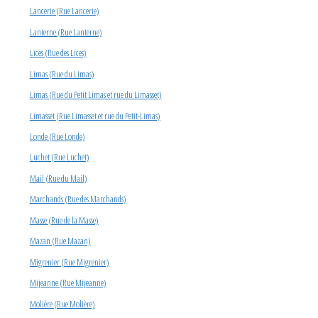
Lancerie (Rue Lancerie)
Lanterne (Rue Lanterne)
Lices (Rue des Lices)
Limas (Rue du Limas)
Limas (Rue du Petit Limas et rue du Limasset)
Limasset (Rue Limasset et rue du Petit-Limas)
Londe (Rue Londe)
Luchet (Rue Luchet)
Mail (Rue du Mail)
Marchands (Rue des Marchands)
Masse (Rue de la Masse)
Mazan (Rue Mazan)
Migrenier (Rue Migrenier)
Mijeanne (Rue Mijeanne)
Molière (Rue Molière)