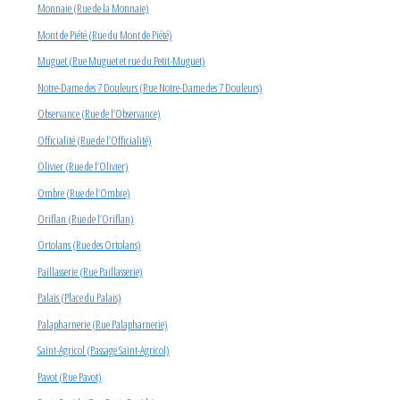
Monnaie (Rue de la Monnaie)
Mont de Piété (Rue du Mont de Piété)
Muguet (Rue Muguet et rue du Petit-Muguet)
Notre-Dame des 7 Douleurs (Rue Notre-Dame des 7 Douleurs)
Observance (Rue de l’Observance)
Officialité (Rue de l’Officialité)
Olivier (Rue de l’Olivier)
Ombre (Rue de l’Ombre)
Oriflan (Rue de l’Oriflan)
Ortolans (Rue des Ortolans)
Paillasserie (Rue Paillasserie)
Palais (Place du Palais)
Palapharnerie (Rue Palapharnerie)
Saint-Agricol (Passage Saint-Agricol)
Pavot (Rue Pavot)