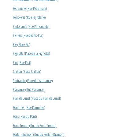
Pétramale (Rue Pétramale)
Peyrolerie (Rue Peyrolerie)
Philonarde (Rue Philonarde)
Pic-Pus (Rue des Pic-Pus)
Pie (Place Pie)
Pignotte (Place de la Pignotte)
Piot (Rue Piot)
Crillon (Place Crillon)
Amirande (Place de l’Amirande)
Plaisance (Rue Plaisance)
Plan de Lunel (Place du Plan de Lunel)
Pommier (Rue Pommier)
Pont (Rue du Pont)
Pont-Trouca (Rue du Pont-Trouca)
Portail-Bienson (Rue du Portail-Bienson)