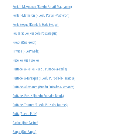
Portail-Magnanen (Rue du Portail-Magnanen)
Portail-Matheron (Rue du Portail-Matheron)
Porte Evêque (Rue de la Porte Evêque)
Pouzaraque (Rue de la Pouzaraque)
Prévôt (Rue Prévôt)
Privade (Rue Privade)
Pucelle (Rue Pucelle)
Puits-de-la-Reille (Rue du Puits-de-la-Reille)
Puits-de-la-Tarasque (Rue du Puits-de-la-Tarasque)
Puits-des-Allemands (Rue du Puits-des-Allemands)
Puits-des-Bœufs (Rue du Puits-des-Bœufs)
Puits-des-Toumes (Rue du Puits-des-Toumes)
Puits (Rue du Puits)
Racine (Rue Racine)
Rappe (Rue Rappe)