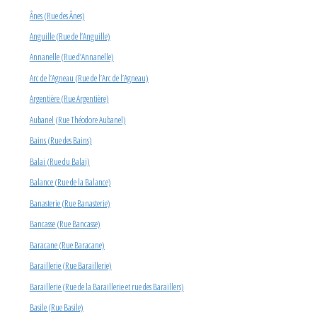
Ânes (Rue des Ânes)
Anguille (Rue de l’Anguille)
Annanelle (Rue d’Annanelle)
Arc de l’Agneau (Rue de l’Arc de l’Agneau)
Argentière (Rue Argentière)
Aubanel (Rue Théodore Aubanel)
Bains (Rue des Bains)
Balai (Rue du Balai)
Balance (Rue de la Balance)
Banasterie (Rue Banasterie)
Bancasse (Rue Bancasse)
Baracane (Rue Baracane)
Baraillerie (Rue Baraillerie)
Baraillerie (Rue de la Baraillerie et rue des Baraillers)
Basile (Rue Basile)