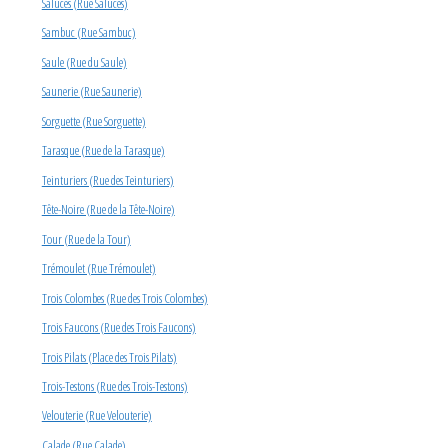
Saluces (Rue Saluces)
Sambuc (Rue Sambuc)
Saule (Rue du Saule)
Saunerie (Rue Saunerie)
Sorguette (Rue Sorguette)
Tarasque (Rue de la Tarasque)
Teinturiers (Rue des Teinturiers)
Tête-Noire (Rue de la Tête-Noire)
Tour (Rue de la Tour)
Trémoulet (Rue Trémoulet)
Trois Colombes (Rue des Trois Colombes)
Trois Faucons (Rue des Trois Faucons)
Trois Pilats (Place des Trois Pilats)
Trois-Testons (Rue des Trois-Testons)
Velouterie (Rue Velouterie)
Calade (Rue Calade)