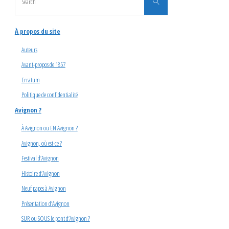
Search
for:
À propos du site
Auteurs
Avant-propos de 1857
Erratum
Politique de confidentialité
Avignon ?
À Avignon ou EN Avignon ?
Avignon, où est-ce ?
Festival d’Avignon
Histoire d’Avignon
Neuf papes à Avignon
Présentation d’Avignon
SUR ou SOUS le pont d’Avignon ?