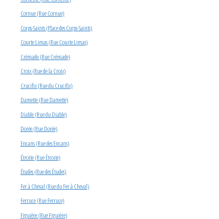
Cornue (Rue Cornue)
Corps-Saints (Place des Corps-Saints)
Courte Limas (Rue Courte Limas)
Crémade (Rue Crémade)
Croix (Rue de la Croix)
Crucifix (Rue du Crucifix)
Damette (Rue Damette)
Diable (Rue du Diable)
Dorée (Rue Dorée)
Encans (Rue des Encans)
Étroite (Rue Étroite)
Études (Rue des Études)
Fer à Cheval (Rue du Fer à Cheval)
Ferruce (Rue Ferruce)
Figuière (Rue Figuière)