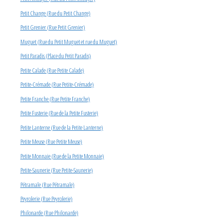
Petit Change (Rue du Petit Change)
Petit Grenier (Rue Petit Grenier)
Muguet (Rue du Petit Muguet et rue du Muguet)
Petit Paradis (Place du Petit Paradis)
Petite Calade (Rue Petite Calade)
Petite-Crémade (Rue Petite-Crémade)
Petite Franche (Rue Petite Franche)
Petite Fusterie (Rue de la Petite Fusterie)
Petite Lanterne (Rue de la Petite Lanterne)
Petite Meuse (Rue Petite Meuse)
Petite Monnaie (Rue de la Petite Monnaie)
Petite-Saunerie (Rue Petite-Saunerie)
Pétramale (Rue Pétramale)
Peyrolerie (Rue Peyrolerie)
Philonarde (Rue Philonarde)