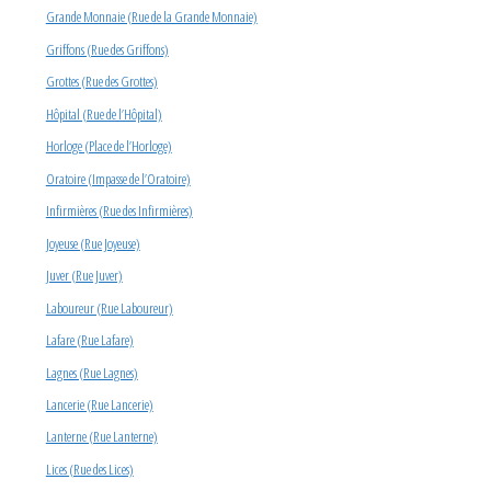
Grande Monnaie (Rue de la Grande Monnaie)
Griffons (Rue des Griffons)
Grottes (Rue des Grottes)
Hôpital (Rue de l’Hôpital)
Horloge (Place de l’Horloge)
Oratoire (Impasse de l’Oratoire)
Infirmières (Rue des Infirmières)
Joyeuse (Rue Joyeuse)
Juver (Rue Juver)
Laboureur (Rue Laboureur)
Lafare (Rue Lafare)
Lagnes (Rue Lagnes)
Lancerie (Rue Lancerie)
Lanterne (Rue Lanterne)
Lices (Rue des Lices)