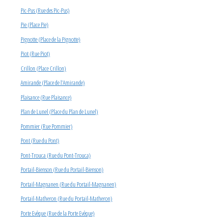
Pic-Pus (Rue des Pic-Pus)
Pie (Place Pie)
Pignotte (Place de la Pignotte)
Piot (Rue Piot)
Crillon (Place Crillon)
Amirande (Place de l’Amirande)
Plaisance (Rue Plaisance)
Plan de Lunel (Place du Plan de Lunel)
Pommier (Rue Pommier)
Pont (Rue du Pont)
Pont-Trouca (Rue du Pont-Trouca)
Portail-Bienson (Rue du Portail-Bienson)
Portail-Magnanen (Rue du Portail-Magnanen)
Portail-Matheron (Rue du Portail-Matheron)
Porte Evêque (Rue de la Porte Evêque)