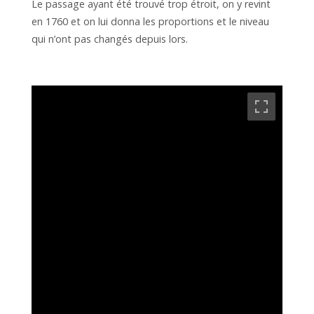
Le passage ayant été trouvé trop étroit, on y revint
en 1760 et on lui donna les proportions et le niveau
qui n’ont pas changés depuis lors.