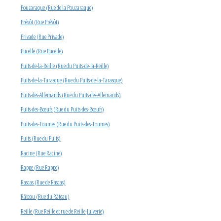
Pouzaraque (Rue de la Pouzaraque)
Prévôt (Rue Prévôt)
Privade (Rue Privade)
Pucelle (Rue Pucelle)
Puits-de-la-Reille (Rue du Puits-de-la-Reille)
Puits-de-la-Tarasque (Rue du Puits-de-la-Tarasque)
Puits-des-Allemands (Rue du Puits-des-Allemands)
Puits-des-Bœufs (Rue du Puits-des-Bœufs)
Puits-des-Toumes (Rue du Puits-des-Toumes)
Puits (Rue du Puits)
Racine (Rue Racine)
Rappe (Rue Rappe)
Rascas (Rue de Rascas)
Râteau (Rue du Râteau)
Reille (Rue Reille et rue de Reille-Juiverie)