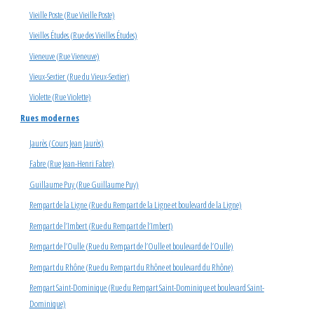
Vieille Poste (Rue Vieille Poste)
Vieilles Études (Rue des Vieilles Études)
Vieneuve (Rue Vieneuve)
Vieux-Sextier (Rue du Vieux-Sextier)
Violette (Rue Violette)
Rues modernes
Jaurès (Cours Jean Jaurès)
Fabre (Rue Jean-Henri Fabre)
Guillaume Puy (Rue Guillaume Puy)
Rempart de la Ligne (Rue du Rempart de la Ligne et boulevard de la Ligne)
Rempart de l’Imbert (Rue du Rempart de l’Imbert)
Rempart de l’Oulle (Rue du Rempart de l’Oulle et boulevard de l’Oulle)
Rempart du Rhône (Rue du Rempart du Rhône et boulevard du Rhône)
Rempart Saint-Dominique (Rue du Rempart Saint-Dominique et boulevard Saint-
Dominique)