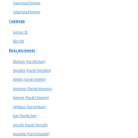
Toponymie d’Avignon
Urbanisme d’Avignon
Copinage
Avignon 3D
Blog MB
Rues anciennes
Abraham (Rue Abraham)
Aïgardent (Rue de l’Aïgardent)
Amèlier (Rue de l’Amèlier)
Amoureux (Rue des Amoureux)
Amouyer (Rue de l’Amouyer)
Amphoux (Rue Amphoux)
Ânes (Rue des Ânes)
Anguille (Rue de l’Anguille)
Annanelle (Rue d’Annanelle)