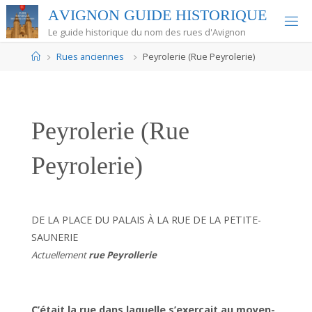
Skip
A
V
I
G
N
O
N
G
U
I
D
E
H
I
S
T
O
R
I
Q
U
E
to
Le guide historique du nom des rues d'Avignon
content
Home
Rues anciennes
Peyrolerie (Rue Peyrolerie)
Peyrolerie (Rue
Peyrolerie)
DE LA PLACE DU PALAIS À LA RUE DE LA PETITE-
SAUNERIE
Actuellement
rue Peyrollerie
C’était la rue dans laquelle s’exerçait au moyen-