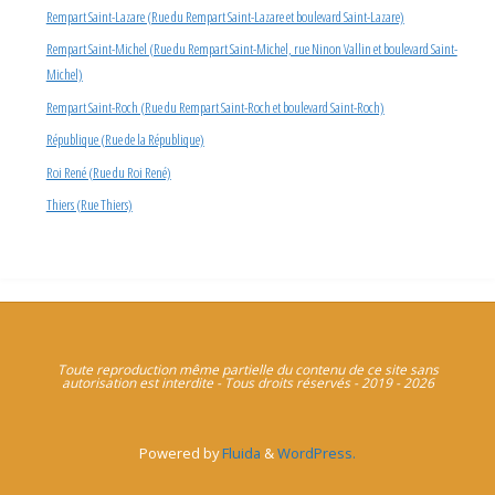
Rempart Saint-Lazare (Rue du Rempart Saint-Lazare et boulevard Saint-Lazare)
Rempart Saint-Michel (Rue du Rempart Saint-Michel, rue Ninon Vallin et boulevard Saint-
Michel)
Rempart Saint-Roch (Rue du Rempart Saint-Roch et boulevard Saint-Roch)
République (Rue de la République)
Roi René (Rue du Roi René)
Thiers (Rue Thiers)
Toute reproduction même partielle du contenu de ce site sans
autorisation est interdite - Tous droits réservés - 2019 - 2026
Powered by
Fluida
&
WordPress.