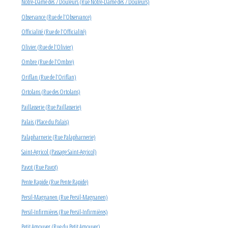
Notre-Dame des 7 Douleurs (Rue Notre-Dame des 7 Douleurs)
Observance (Rue de l’Observance)
Officialité (Rue de l’Officialité)
Olivier (Rue de l’Olivier)
Ombre (Rue de l’Ombre)
Oriflan (Rue de l’Oriflan)
Ortolans (Rue des Ortolans)
Paillasserie (Rue Paillasserie)
Palais (Place du Palais)
Palapharnerie (Rue Palapharnerie)
Saint-Agricol (Passage Saint-Agricol)
Pavot (Rue Pavot)
Pente Rapide (Rue Pente Rapide)
Persil-Magnanen (Rue Persil-Magnanen)
Persil-Infirmières (Rue Persil-Infirmières)
Petit Amouyer (Rue du Petit Amouyer)