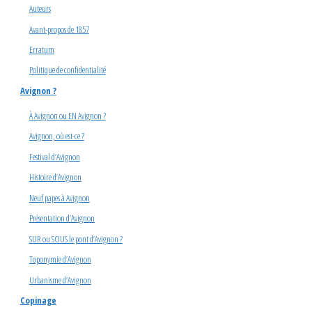
Auteurs
Avant-propos de 1857
Erratum
Politique de confidentialité
Avignon ?
À Avignon ou EN Avignon ?
Avignon, où est-ce ?
Festival d’Avignon
Histoire d’Avignon
Neuf papes à Avignon
Présentation d’Avignon
SUR ou SOUS le pont d’Avignon ?
Toponymie d’Avignon
Urbanisme d’Avignon
Copinage