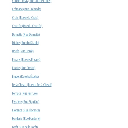
Courte Limas (Rue Courte Limas)
Crémade (Rue Crémade)
Croix (Rue de la Croix)
Crucifix (Rue du Crucifix)
Damette (Rue Damette)
Diable (Rue du Diable)
Dorée (Rue Dorée)
Encans (Rue des Encans)
Étroite (Rue Étroite)
Études (Rue des Études)
Fer à Cheval (Rue du Fer à Cheval)
Ferruce (Rue Ferruce)
Figuière (Rue Figuière)
Florence (Rue Florence)
Fonderie (Rue Fonderie)
Forêt (Rue de la Forêt)