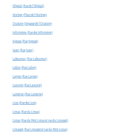
Hôpital (Rue de l’Hôpital)
Horloge (Place de l’Horloge)
Oratoire (Impasse de l’Oratoire)
Infirmières (Rue des Infirmières)
Joyeuse (Rue Joyeuse)
Juver (Rue Juver)
Laboureur (Rue Laboureur)
Lafare (Rue Lafare)
Lagnes (Rue Lagnes)
Lancerie (Rue Lancerie)
Lanterne (Rue Lanterne)
Lices (Rue des Lices)
Limas (Rue du Limas)
Limas (Rue du Petit Limas et rue du Limasset)
Limasset (Rue Limasset et rue du Petit-Limas)