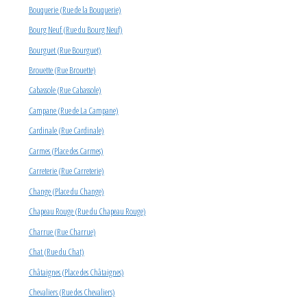
Bouquerie (Rue de la Bouquerie)
Bourg Neuf (Rue du Bourg Neuf)
Bourguet (Rue Bourguet)
Brouette (Rue Brouette)
Cabassole (Rue Cabassole)
Campane (Rue de La Campane)
Cardinale (Rue Cardinale)
Carmes (Place des Carmes)
Carreterie (Rue Carreterie)
Change (Place du Change)
Chapeau Rouge (Rue du Chapeau Rouge)
Charrue (Rue Charrue)
Chat (Rue du Chat)
Châtaignes (Place des Châtaignes)
Chevaliers (Rue des Chevaliers)