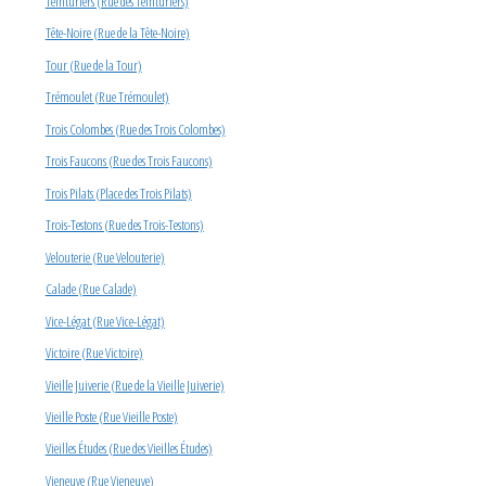
Teinturiers (Rue des Teinturiers)
Tête-Noire (Rue de la Tête-Noire)
Tour (Rue de la Tour)
Trémoulet (Rue Trémoulet)
Trois Colombes (Rue des Trois Colombes)
Trois Faucons (Rue des Trois Faucons)
Trois Pilats (Place des Trois Pilats)
Trois-Testons (Rue des Trois-Testons)
Velouterie (Rue Velouterie)
Calade (Rue Calade)
Vice-Légat (Rue Vice-Légat)
Victoire (Rue Victoire)
Vieille Juiverie (Rue de la Vieille Juiverie)
Vieille Poste (Rue Vieille Poste)
Vieilles Études (Rue des Vieilles Études)
Vieneuve (Rue Vieneuve)