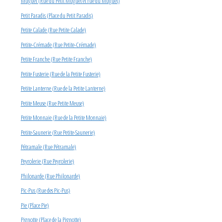
Muguet (Rue du Petit Muguet et rue du Muguet)
Petit Paradis (Place du Petit Paradis)
Petite Calade (Rue Petite Calade)
Petite-Crémade (Rue Petite-Crémade)
Petite Franche (Rue Petite Franche)
Petite Fusterie (Rue de la Petite Fusterie)
Petite Lanterne (Rue de la Petite Lanterne)
Petite Meuse (Rue Petite Meuse)
Petite Monnaie (Rue de la Petite Monnaie)
Petite-Saunerie (Rue Petite-Saunerie)
Pétramale (Rue Pétramale)
Peyrolerie (Rue Peyrolerie)
Philonarde (Rue Philonarde)
Pic-Pus (Rue des Pic-Pus)
Pie (Place Pie)
Pignotte (Place de la Pignotte)