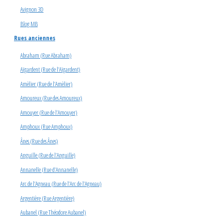
Avignon 3D
Blog MB
Rues anciennes
Abraham (Rue Abraham)
Aïgardent (Rue de l’Aïgardent)
Amèlier (Rue de l’Amèlier)
Amoureux (Rue des Amoureux)
Amouyer (Rue de l’Amouyer)
Amphoux (Rue Amphoux)
Ânes (Rue des Ânes)
Anguille (Rue de l’Anguille)
Annanelle (Rue d’Annanelle)
Arc de l’Agneau (Rue de l’Arc de l’Agneau)
Argentière (Rue Argentière)
Aubanel (Rue Théodore Aubanel)