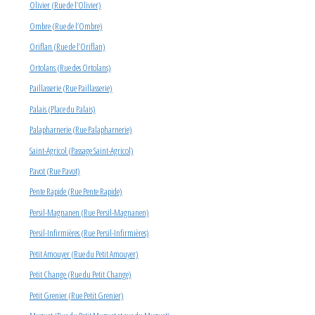
Olivier (Rue de l’Olivier)
Ombre (Rue de l’Ombre)
Oriflan (Rue de l’Oriflan)
Ortolans (Rue des Ortolans)
Paillasserie (Rue Paillasserie)
Palais (Place du Palais)
Palapharnerie (Rue Palapharnerie)
Saint-Agricol (Passage Saint-Agricol)
Pavot (Rue Pavot)
Pente Rapide (Rue Pente Rapide)
Persil-Magnanen (Rue Persil-Magnanen)
Persil-Infirmières (Rue Persil-Infirmières)
Petit Amouyer (Rue du Petit Amouyer)
Petit Change (Rue du Petit Change)
Petit Grenier (Rue Petit Grenier)