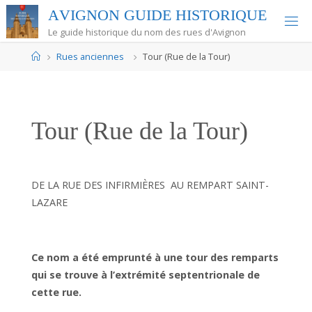
Skip
A
V
I
G
N
O
N
G
U
I
D
E
H
I
S
T
O
R
I
Q
U
E
to
Le guide historique du nom des rues d'Avignon
content
Home
Rues anciennes
Tour (Rue de la Tour)
Tour (Rue de la Tour)
DE LA RUE DES INFIRMIÈRES AU REMPART SAINT-
LAZARE
Ce nom a été emprunté à une tour des remparts
qui se trouve à l’extrémité septentrionale de
cette rue.