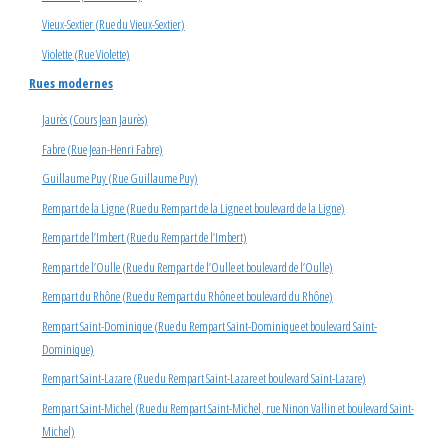
Vieux-Sextier (Rue du Vieux-Sextier)
Violette (Rue Violette)
Rues modernes
Jaurès (Cours Jean Jaurès)
Fabre (Rue Jean-Henri Fabre)
Guillaume Puy (Rue Guillaume Puy)
Rempart de la Ligne (Rue du Rempart de la Ligne et boulevard de la Ligne)
Rempart de l’Imbert (Rue du Rempart de l’Imbert)
Rempart de l’Oulle (Rue du Rempart de l’Oulle et boulevard de l’Oulle)
Rempart du Rhône (Rue du Rempart du Rhône et boulevard du Rhône)
Rempart Saint-Dominique (Rue du Rempart Saint-Dominique et boulevard Saint-
Dominique)
Rempart Saint-Lazare (Rue du Rempart Saint-Lazare et boulevard Saint-Lazare)
Rempart Saint-Michel (Rue du Rempart Saint-Michel, rue Ninon Vallin et boulevard Saint-
Michel)