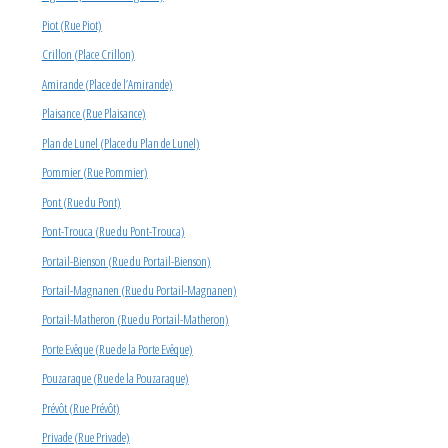
Piot (Rue Piot)
Crillon (Place Crillon)
Amirande (Place de l’Amirande)
Plaisance (Rue Plaisance)
Plan de Lunel (Place du Plan de Lunel)
Pommier (Rue Pommier)
Pont (Rue du Pont)
Pont-Trouca (Rue du Pont-Trouca)
Portail-Bienson (Rue du Portail-Bienson)
Portail-Magnanen (Rue du Portail-Magnanen)
Portail-Matheron (Rue du Portail-Matheron)
Porte Evêque (Rue de la Porte Evêque)
Pouzaraque (Rue de la Pouzaraque)
Prévôt (Rue Prévôt)
Privade (Rue Privade)