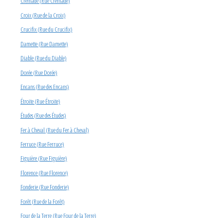
Crémade (Rue Crémade)
Croix (Rue de la Croix)
Crucifix (Rue du Crucifix)
Damette (Rue Damette)
Diable (Rue du Diable)
Dorée (Rue Dorée)
Encans (Rue des Encans)
Étroite (Rue Étroite)
Études (Rue des Études)
Fer à Cheval (Rue du Fer à Cheval)
Ferruce (Rue Ferruce)
Figuière (Rue Figuière)
Florence (Rue Florence)
Fonderie (Rue Fonderie)
Forêt (Rue de la Forêt)
Four de la Terre (Rue Four de la Terre)