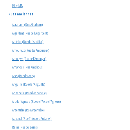
Blog MB
Rues anciennes
Abraham (Rue Abraham)
Aïgardent (Rue de l’Aïgardent)
Amèlier (Rue de l’Amèlier)
Amoureux (Rue des Amoureux)
Amouyer (Rue de l’Amouyer)
Amphoux (Rue Amphoux)
Ânes (Rue des Ânes)
Anguille (Rue de l’Anguille)
Annanelle (Rue d’Annanelle)
Arc de l’Agneau (Rue de l’Arc de l’Agneau)
Argentière (Rue Argentière)
Aubanel (Rue Théodore Aubanel)
Bains (Rue des Bains)