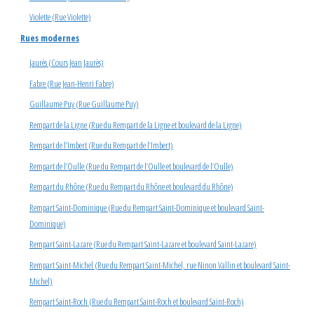
Violette (Rue Violette)
Rues modernes
Jaurès (Cours Jean Jaurès)
Fabre (Rue Jean-Henri Fabre)
Guillaume Puy (Rue Guillaume Puy)
Rempart de la Ligne (Rue du Rempart de la Ligne et boulevard de la Ligne)
Rempart de l’Imbert (Rue du Rempart de l’Imbert)
Rempart de l’Oulle (Rue du Rempart de l’Oulle et boulevard de l’Oulle)
Rempart du Rhône (Rue du Rempart du Rhône et boulevard du Rhône)
Rempart Saint-Dominique (Rue du Rempart Saint-Dominique et boulevard Saint-
Dominique)
Rempart Saint-Lazare (Rue du Rempart Saint-Lazare et boulevard Saint-Lazare)
Rempart Saint-Michel (Rue du Rempart Saint-Michel, rue Ninon Vallin et boulevard Saint-
Michel)
Rempart Saint-Roch (Rue du Rempart Saint-Roch et boulevard Saint-Roch)