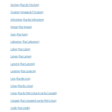
Horloge (Place de l’Horloge)
Oratoire (Impasse de l’Oratoire)
Infirmières (Rue des Infirmières)
Joyeuse (Rue Joyeuse)
Juver (Rue Juver)
Laboureur (Rue Laboureur)
Lafare (Rue Lafare)
Lagnes (Rue Lagnes)
Lancerie (Rue Lancerie)
Lanterne (Rue Lanterne)
Lices (Rue des Lices)
Limas (Rue du Limas)
Limas (Rue du Petit Limas et rue du Limasset)
Limasset (Rue Limasset et rue du Petit-Limas)
Londe (Rue Londe)