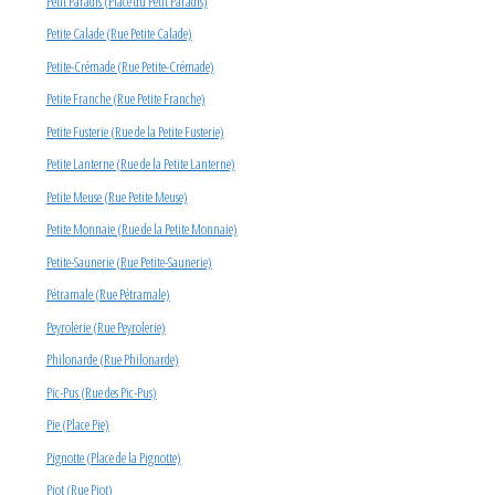
Petit Paradis (Place du Petit Paradis)
Petite Calade (Rue Petite Calade)
Petite-Crémade (Rue Petite-Crémade)
Petite Franche (Rue Petite Franche)
Petite Fusterie (Rue de la Petite Fusterie)
Petite Lanterne (Rue de la Petite Lanterne)
Petite Meuse (Rue Petite Meuse)
Petite Monnaie (Rue de la Petite Monnaie)
Petite-Saunerie (Rue Petite-Saunerie)
Pétramale (Rue Pétramale)
Peyrolerie (Rue Peyrolerie)
Philonarde (Rue Philonarde)
Pic-Pus (Rue des Pic-Pus)
Pie (Place Pie)
Pignotte (Place de la Pignotte)
Piot (Rue Piot)