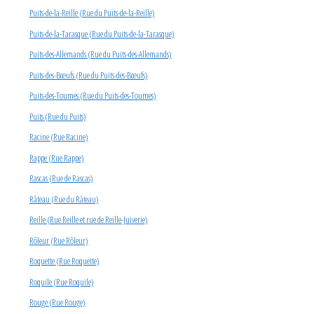
Puits-de-la-Reille (Rue du Puits-de-la-Reille)
Puits-de-la-Tarasque (Rue du Puits-de-la-Tarasque)
Puits-des-Allemands (Rue du Puits-des-Allemands)
Puits-des-Bœufs (Rue du Puits-des-Bœufs)
Puits-des-Toumes (Rue du Puits-des-Toumes)
Puits (Rue du Puits)
Racine (Rue Racine)
Rappe (Rue Rappe)
Rascas (Rue de Rascas)
Râteau (Rue du Râteau)
Reille (Rue Reille et rue de Reille-Juiverie)
Rôleur (Rue Rôleur)
Roquette (Rue Roquette)
Roquile (Rue Roquile)
Rouge (Rue Rouge)