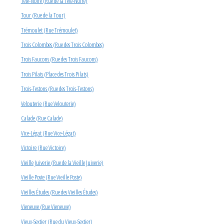
Tête-Noire (Rue de la Tête-Noire)
Tour (Rue de la Tour)
Trémoulet (Rue Trémoulet)
Trois Colombes (Rue des Trois Colombes)
Trois Faucons (Rue des Trois Faucons)
Trois Pilats (Place des Trois Pilats)
Trois-Testons (Rue des Trois-Testons)
Velouterie (Rue Velouterie)
Calade (Rue Calade)
Vice-Légat (Rue Vice-Légat)
Victoire (Rue Victoire)
Vieille Juiverie (Rue de la Vieille Juiverie)
Vieille Poste (Rue Vieille Poste)
Vieilles Études (Rue des Vieilles Études)
Vieneuve (Rue Vieneuve)
Vieux-Sextier (Rue du Vieux-Sextier)