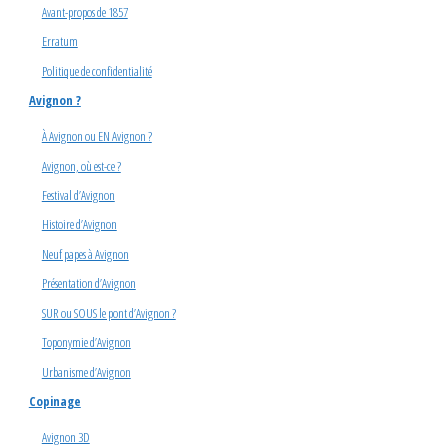
Avant-propos de 1857
Erratum
Politique de confidentialité
Avignon ?
À Avignon ou EN Avignon ?
Avignon, où est-ce ?
Festival d’Avignon
Histoire d’Avignon
Neuf papes à Avignon
Présentation d’Avignon
SUR ou SOUS le pont d’Avignon ?
Toponymie d’Avignon
Urbanisme d’Avignon
Copinage
Avignon 3D