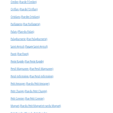
Ombre (Rue de l’Ombre)
Oriflan (Rue de l’Oriflan)
Ortolans (Rue des Ortolans)
Paillasserie (Rue Paillasserie)
Palais (Place du Palais)
Palapharnerie (Rue Palapharnerie)
Saint-Agricol (Passage Saint-Agricol)
Pavot (Rue Pavot)
Pente Rapide (Rue Pente Rapide)
Persil-Magnanen (Rue Persil-Magnanen)
Persil-Infirmières (Rue Persil-Infirmières)
Petit Amouyer (Rue du Petit Amouyer)
Petit Change (Rue du Petit Change)
Petit Grenier (Rue Petit Grenier)
Muguet (Rue du Petit Muguet et rue du Muguet)