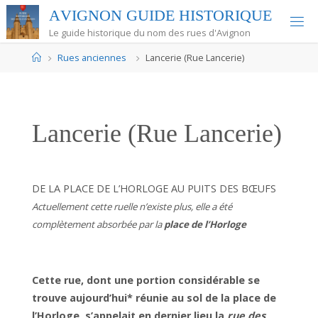
Skip
A
V
I
G
N
O
N
G
U
I
D
E
H
I
S
T
O
R
I
Q
U
E
to
Le guide historique du nom des rues d'Avignon
content
Home
Rues anciennes
Lancerie (Rue Lancerie)
Lancerie (Rue Lancerie)
DE LA PLACE DE L’HORLOGE AU PUITS DES BŒUFS
Actuellement cette ruelle n’existe plus, elle a été
complètement absorbée par la
place de l’Horloge
Cette rue, dont une portion considérable se
trouve aujourd’hui* réunie au sol de la place de
l’Horloge, s’appelait en dernier lieu la
rue des