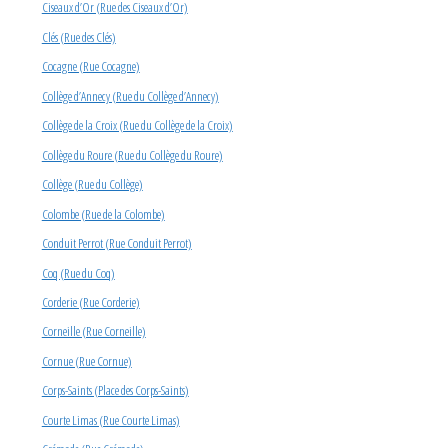
Ciseaux d’Or (Rue des Ciseaux d’Or)
Clés (Rue des Clés)
Cocagne (Rue Cocagne)
Collège d’Annecy (Rue du Collège d’Annecy)
Collège de la Croix (Rue du Collège de la Croix)
Collège du Roure (Rue du Collège du Roure)
Collège (Rue du Collège)
Colombe (Rue de la Colombe)
Conduit Perrot (Rue Conduit Perrot)
Coq (Rue du Coq)
Corderie (Rue Corderie)
Corneille (Rue Corneille)
Cornue (Rue Cornue)
Corps-Saints (Place des Corps-Saints)
Courte Limas (Rue Courte Limas)