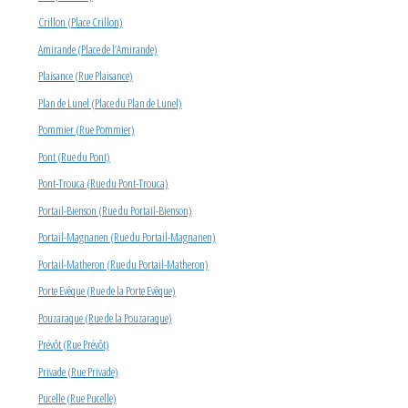
Crillon (Place Crillon)
Amirande (Place de l’Amirande)
Plaisance (Rue Plaisance)
Plan de Lunel (Place du Plan de Lunel)
Pommier (Rue Pommier)
Pont (Rue du Pont)
Pont-Trouca (Rue du Pont-Trouca)
Portail-Bienson (Rue du Portail-Bienson)
Portail-Magnanen (Rue du Portail-Magnanen)
Portail-Matheron (Rue du Portail-Matheron)
Porte Evêque (Rue de la Porte Evêque)
Pouzaraque (Rue de la Pouzaraque)
Prévôt (Rue Prévôt)
Privade (Rue Privade)
Pucelle (Rue Pucelle)