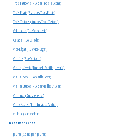
Trois Faucons (Rue des Trois Faucons)
Trois Pilats (Place des Trois Pilats)
Trois-Testons (Rue des Trois-Testons)
Velouterie (Rue Velouterie)
Calade (Rue Calade)
Vice-Légat (Rue Vice-Légat)
Victoire (Rue Victoire)
Vieille Juiverie (Rue de la Vieille Juiverie)
Vieille Poste (Rue Vieille Poste)
Vieilles Études (Rue des Vieilles Études)
Vieneuve (Rue Vieneuve)
Vieux-Sextier (Rue du Vieux-Sextier)
Violette (Rue Violette)
Rues modernes
Jaurès (Cours Jean Jaurès)