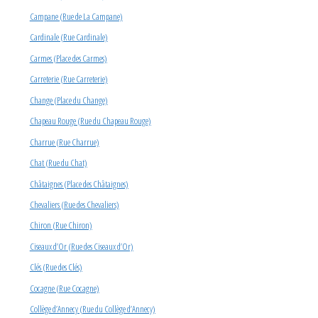
Campane (Rue de La Campane)
Cardinale (Rue Cardinale)
Carmes (Place des Carmes)
Carreterie (Rue Carreterie)
Change (Place du Change)
Chapeau Rouge (Rue du Chapeau Rouge)
Charrue (Rue Charrue)
Chat (Rue du Chat)
Châtaignes (Place des Châtaignes)
Chevaliers (Rue des Chevaliers)
Chiron (Rue Chiron)
Ciseaux d’Or (Rue des Ciseaux d’Or)
Clés (Rue des Clés)
Cocagne (Rue Cocagne)
Collège d’Annecy (Rue du Collège d’Annecy)