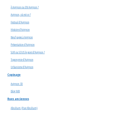
À Avignon ou EN Avignon ?
Avignon, où est-ce ?
Festival d’Avignon
Histoire d’Avignon
Neuf papes à Avignon
Présentation d’Avignon
SUR ou SOUS le pont d’Avignon ?
Toponymie d’Avignon
Urbanisme d’Avignon
Copinage
Avignon 3D
Blog MB
Rues anciennes
Abraham (Rue Abraham)