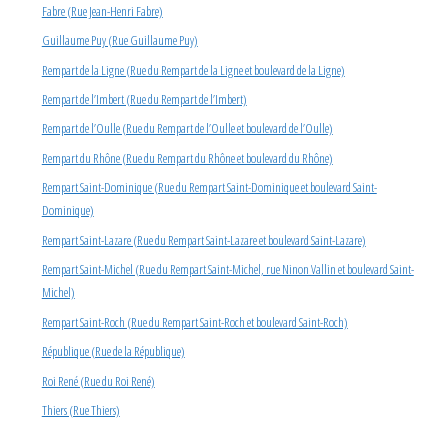
Fabre (Rue Jean-Henri Fabre)
Guillaume Puy (Rue Guillaume Puy)
Rempart de la Ligne (Rue du Rempart de la Ligne et boulevard de la Ligne)
Rempart de l’Imbert (Rue du Rempart de l’Imbert)
Rempart de l’Oulle (Rue du Rempart de l’Oulle et boulevard de l’Oulle)
Rempart du Rhône (Rue du Rempart du Rhône et boulevard du Rhône)
Rempart Saint-Dominique (Rue du Rempart Saint-Dominique et boulevard Saint-
Dominique)
Rempart Saint-Lazare (Rue du Rempart Saint-Lazare et boulevard Saint-Lazare)
Rempart Saint-Michel (Rue du Rempart Saint-Michel, rue Ninon Vallin et boulevard Saint-
Michel)
Rempart Saint-Roch (Rue du Rempart Saint-Roch et boulevard Saint-Roch)
République (Rue de la République)
Roi René (Rue du Roi René)
Thiers (Rue Thiers)