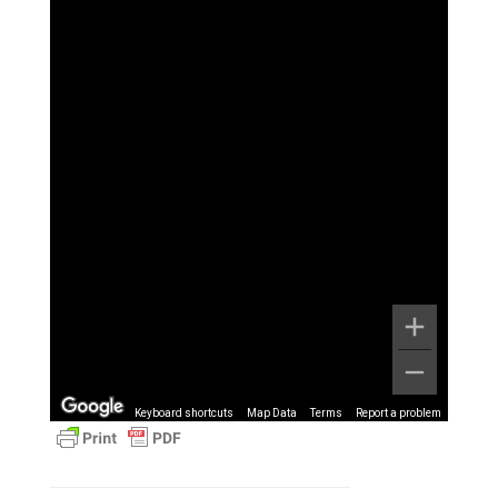
Keyboard shortcuts
Map Data
Terms
Report a problem