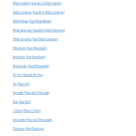
Petite Fusterie (Rue de la Petite Fusterie)
Petite Lanterne (Rue de la Petite Lanterne)
Petite Meuse (Rue Petite Meuse)
Petite Monnaie (Rue de la Petite Monnaie)
Petite-Saunerie (Rue Petite-Saunerie)
Pétramale (Rue Pétramale)
Peyrolerie (Rue Peyrolerie)
Philonarde (Rue Philonarde)
Pic-Pus (Rue des Pic-Pus)
Pie (Place Pie)
Pignotte (Place de la Pignotte)
Piot (Rue Piot)
Crillon (Place Crillon)
Amirande (Place de l’Amirande)
Plaisance (Rue Plaisance)