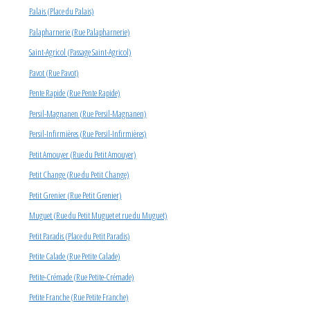
Palais (Place du Palais)
Palapharnerie (Rue Palapharnerie)
Saint-Agricol (Passage Saint-Agricol)
Pavot (Rue Pavot)
Pente Rapide (Rue Pente Rapide)
Persil-Magnanen (Rue Persil-Magnanen)
Persil-Infirmières (Rue Persil-Infirmières)
Petit Amouyer (Rue du Petit Amouyer)
Petit Change (Rue du Petit Change)
Petit Grenier (Rue Petit Grenier)
Muguet (Rue du Petit Muguet et rue du Muguet)
Petit Paradis (Place du Petit Paradis)
Petite Calade (Rue Petite Calade)
Petite-Crémade (Rue Petite-Crémade)
Petite Franche (Rue Petite Franche)