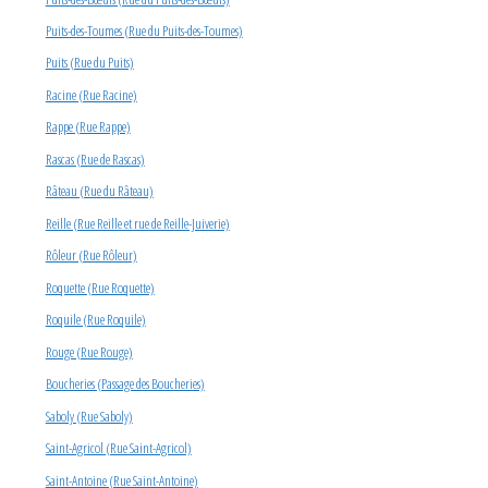
Puits-des-Toumes (Rue du Puits-des-Toumes)
Puits (Rue du Puits)
Racine (Rue Racine)
Rappe (Rue Rappe)
Rascas (Rue de Rascas)
Râteau (Rue du Râteau)
Reille (Rue Reille et rue de Reille-Juiverie)
Rôleur (Rue Rôleur)
Roquette (Rue Roquette)
Roquile (Rue Roquile)
Rouge (Rue Rouge)
Boucheries (Passage des Boucheries)
Saboly (Rue Saboly)
Saint-Agricol (Rue Saint-Agricol)
Saint-Antoine (Rue Saint-Antoine)