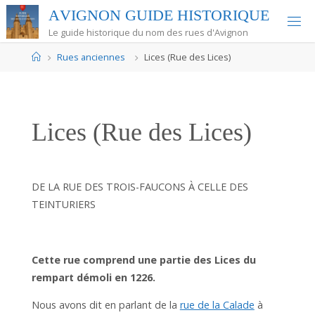
Skip
A
V
I
G
N
O
N
G
U
I
D
E
H
I
S
T
O
R
I
Q
U
E
to
Le guide historique du nom des rues d'Avignon
content
Home
Rues anciennes
Lices (Rue des Lices)
Lices (Rue des Lices)
DE LA RUE DES TROIS-FAUCONS À CELLE DES
TEINTURIERS
Cette rue comprend une partie des Lices du
rempart démoli en 1226.
Nous avons dit en parlant de la
rue de la Calade
à