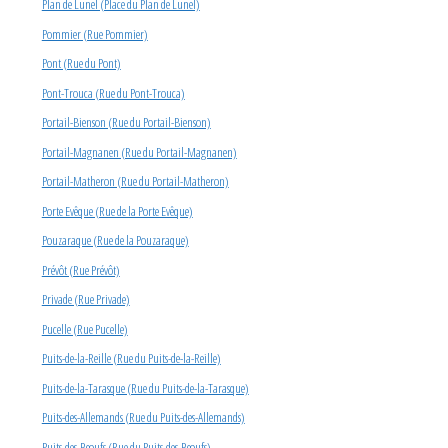
Plan de Lunel (Place du Plan de Lunel)
Pommier (Rue Pommier)
Pont (Rue du Pont)
Pont-Trouca (Rue du Pont-Trouca)
Portail-Bienson (Rue du Portail-Bienson)
Portail-Magnanen (Rue du Portail-Magnanen)
Portail-Matheron (Rue du Portail-Matheron)
Porte Evêque (Rue de la Porte Evêque)
Pouzaraque (Rue de la Pouzaraque)
Prévôt (Rue Prévôt)
Privade (Rue Privade)
Pucelle (Rue Pucelle)
Puits-de-la-Reille (Rue du Puits-de-la-Reille)
Puits-de-la-Tarasque (Rue du Puits-de-la-Tarasque)
Puits-des-Allemands (Rue du Puits-des-Allemands)
Puits-des-Bœufs (Rue du Puits-des-Bœufs)