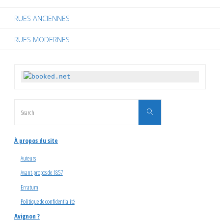
RUES ANCIENNES
RUES MODERNES
Search
Search
for:
À propos du site
Auteurs
Avant-propos de 1857
Erratum
Politique de confidentialité
Avignon ?