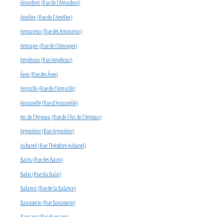
Aïgardent (Rue de l’Aïgardent)
Amèlier (Rue de l’Amèlier)
Amoureux (Rue des Amoureux)
Amouyer (Rue de l’Amouyer)
Amphoux (Rue Amphoux)
Ânes (Rue des Ânes)
Anguille (Rue de l’Anguille)
Annanelle (Rue d’Annanelle)
Arc de l’Agneau (Rue de l’Arc de l’Agneau)
Argentière (Rue Argentière)
Aubanel (Rue Théodore Aubanel)
Bains (Rue des Bains)
Balai (Rue du Balai)
Balance (Rue de la Balance)
Banasterie (Rue Banasterie)
Bancasse (Rue Bancasse)