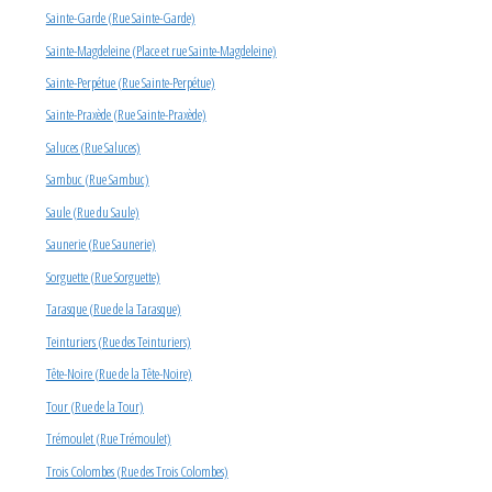
Sainte-Garde (Rue Sainte-Garde)
Sainte-Magdeleine (Place et rue Sainte-Magdeleine)
Sainte-Perpétue (Rue Sainte-Perpétue)
Sainte-Praxède (Rue Sainte-Praxède)
Saluces (Rue Saluces)
Sambuc (Rue Sambuc)
Saule (Rue du Saule)
Saunerie (Rue Saunerie)
Sorguette (Rue Sorguette)
Tarasque (Rue de la Tarasque)
Teinturiers (Rue des Teinturiers)
Tête-Noire (Rue de la Tête-Noire)
Tour (Rue de la Tour)
Trémoulet (Rue Trémoulet)
Trois Colombes (Rue des Trois Colombes)