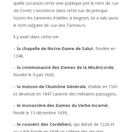
quelle occasion cette voie publique prit le nom de
rue
de Comti
. L’existence dans cette rue de presque
toutes les tanneries établies à Avignon, lui a valu aussi
le nom vulgaire de
rue des Tanneurs
.
Il y avait dans cette rue :
–
la chapelle de Notre-Dame de Salut
, fondée en
1348,
–
la communauté des Dames de la Miséricorde
,
fondée le 9 juin 1643,
–
la maison de l’Aumône Générale
, établie en 1541
et devenue en 1847 caserne des militaires passagers,
–
le monastère des Dames du Verbe Incarné
,
fondé le 15 décembre 1639,
–
le couvent des Cordeliers
, qui datait de 1226 et
où a été fondé en 1848 un collège des Jésuites,