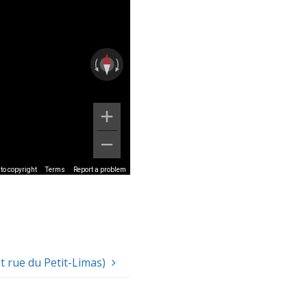
to copyright
Terms
Report a problem
t rue du Petit-Limas)