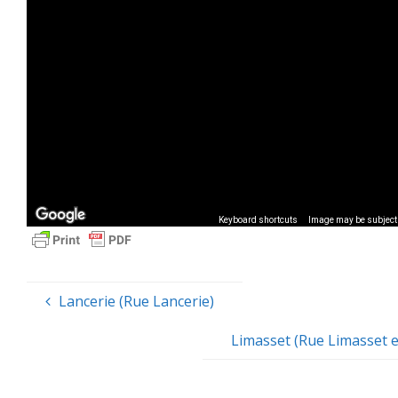
Keyboard shortcuts
Image may be subject 
Lancerie (Rue Lancerie)
Limasset (Rue Limasset e