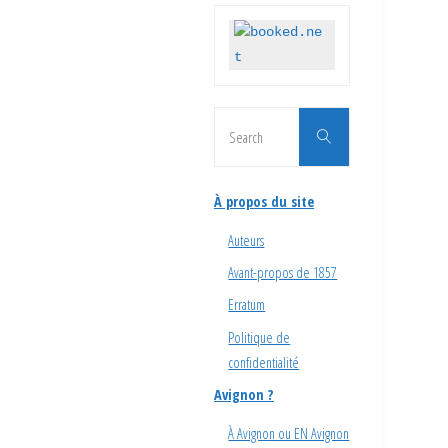
Search
Search
for:
À propos du site
Auteurs
Avant-propos de 1857
Erratum
Politique de
confidentialité
Avignon ?
À Avignon ou EN Avignon