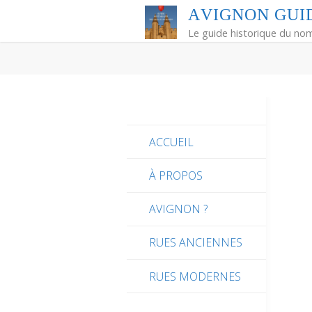
Skip
A
V
I
G
N
O
N
G
U
I
to
Le guide historique du no
content
ACCUEIL
À PROPOS
AVIGNON ?
RUES ANCIENNES
RUES MODERNES