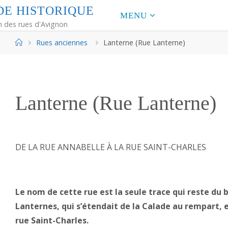
D
E
H
I
S
T
O
R
I
Q
U
E
MENU
m des rues d'Avignon
Home
Rues anciennes
Lanterne (Rue Lanterne)
Lanterne (Rue Lanterne)
DE LA RUE ANNABELLE À LA RUE SAINT-CHARLES
Le nom de cette rue est la seule trace qui reste du
Lanternes, qui s’étendait de la Calade au rempart, e
rue Saint-Charles.