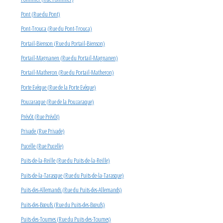
Pont (Rue du Pont)
Pont-Trouca (Rue du Pont-Trouca)
Portail-Bienson (Rue du Portail-Bienson)
Portail-Magnanen (Rue du Portail-Magnanen)
Portail-Matheron (Rue du Portail-Matheron)
Porte Evêque (Rue de la Porte Evêque)
Pouzaraque (Rue de la Pouzaraque)
Prévôt (Rue Prévôt)
Privade (Rue Privade)
Pucelle (Rue Pucelle)
Puits-de-la-Reille (Rue du Puits-de-la-Reille)
Puits-de-la-Tarasque (Rue du Puits-de-la-Tarasque)
Puits-des-Allemands (Rue du Puits-des-Allemands)
Puits-des-Bœufs (Rue du Puits-des-Bœufs)
Puits-des-Toumes (Rue du Puits-des-Toumes)