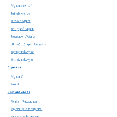
Avignon, où est-ce ?
Festival d’Avignon
Histoire d’Avignon
Neuf papes à Avignon
Présentation d’Avignon
SUR ou SOUS le pont d’Avignon ?
Toponymie d’Avignon
Urbanisme d’Avignon
Copinage
Avignon 3D
Blog MB
Rues anciennes
Abraham (Rue Abraham)
Aïgardent (Rue de l’Aïgardent)
Amèlier (Rue de l’Amèlier)