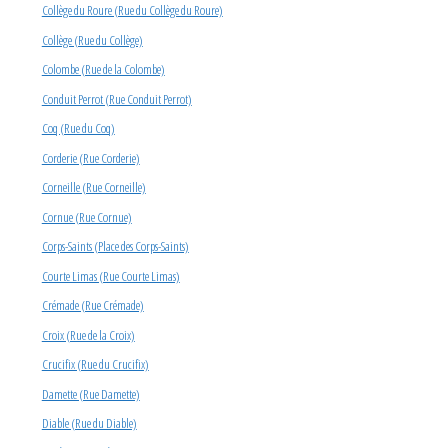
Collège du Roure (Rue du Collège du Roure)
Collège (Rue du Collège)
Colombe (Rue de la Colombe)
Conduit Perrot (Rue Conduit Perrot)
Coq (Rue du Coq)
Corderie (Rue Corderie)
Corneille (Rue Corneille)
Cornue (Rue Cornue)
Corps-Saints (Place des Corps-Saints)
Courte Limas (Rue Courte Limas)
Crémade (Rue Crémade)
Croix (Rue de la Croix)
Crucifix (Rue du Crucifix)
Damette (Rue Damette)
Diable (Rue du Diable)