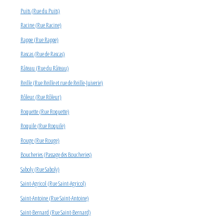
Puits (Rue du Puits)
Racine (Rue Racine)
Rappe (Rue Rappe)
Rascas (Rue de Rascas)
Râteau (Rue du Râteau)
Reille (Rue Reille et rue de Reille-Juiverie)
Rôleur (Rue Rôleur)
Roquette (Rue Roquette)
Roquile (Rue Roquile)
Rouge (Rue Rouge)
Boucheries (Passage des Boucheries)
Saboly (Rue Saboly)
Saint-Agricol (Rue Saint-Agricol)
Saint-Antoine (Rue Saint-Antoine)
Saint-Bernard (Rue Saint-Bernard)