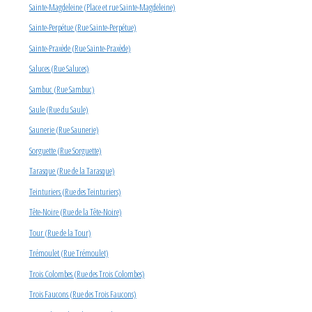
Sainte-Magdeleine (Place et rue Sainte-Magdeleine)
Sainte-Perpétue (Rue Sainte-Perpétue)
Sainte-Praxède (Rue Sainte-Praxède)
Saluces (Rue Saluces)
Sambuc (Rue Sambuc)
Saule (Rue du Saule)
Saunerie (Rue Saunerie)
Sorguette (Rue Sorguette)
Tarasque (Rue de la Tarasque)
Teinturiers (Rue des Teinturiers)
Tête-Noire (Rue de la Tête-Noire)
Tour (Rue de la Tour)
Trémoulet (Rue Trémoulet)
Trois Colombes (Rue des Trois Colombes)
Trois Faucons (Rue des Trois Faucons)