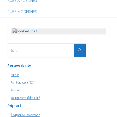
RUES ANCIENNES
RUES MODERNES
Search
Search
for:
À propos du site
Auteurs
Avant-propos de 1857
Erratum
Politique de confidentialité
Avignon ?
À Avignon ou EN Avignon ?