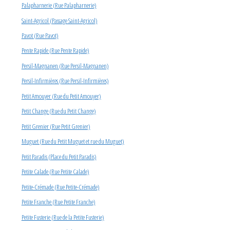
Palapharnerie (Rue Palapharnerie)
Saint-Agricol (Passage Saint-Agricol)
Pavot (Rue Pavot)
Pente Rapide (Rue Pente Rapide)
Persil-Magnanen (Rue Persil-Magnanen)
Persil-Infirmières (Rue Persil-Infirmières)
Petit Amouyer (Rue du Petit Amouyer)
Petit Change (Rue du Petit Change)
Petit Grenier (Rue Petit Grenier)
Muguet (Rue du Petit Muguet et rue du Muguet)
Petit Paradis (Place du Petit Paradis)
Petite Calade (Rue Petite Calade)
Petite-Crémade (Rue Petite-Crémade)
Petite Franche (Rue Petite Franche)
Petite Fusterie (Rue de la Petite Fusterie)