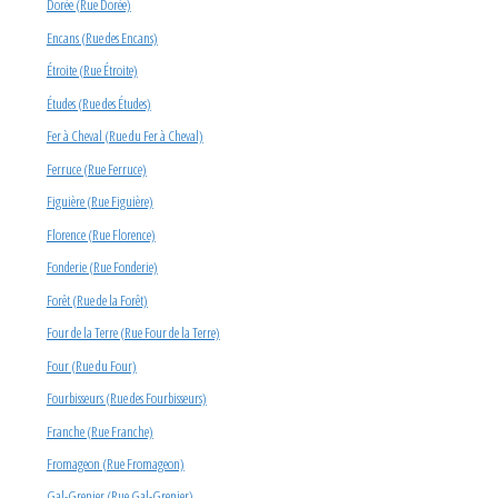
Dorée (Rue Dorée)
Encans (Rue des Encans)
Étroite (Rue Étroite)
Études (Rue des Études)
Fer à Cheval (Rue du Fer à Cheval)
Ferruce (Rue Ferruce)
Figuière (Rue Figuière)
Florence (Rue Florence)
Fonderie (Rue Fonderie)
Forêt (Rue de la Forêt)
Four de la Terre (Rue Four de la Terre)
Four (Rue du Four)
Fourbisseurs (Rue des Fourbisseurs)
Franche (Rue Franche)
Fromageon (Rue Fromageon)
Gal-Grenier (Rue Gal-Grenier)