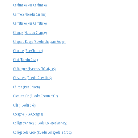
Cardinale (Rue Cardinale)
Carmes (Place des Carmes)
Carreterie (Rue Carreterie)
Change (Place du Change)
Chapeau Rouge (Rue du Chapeau Rouge)
Charrue (Rue Charrue)
Chat (Rue du Chat)
Châtaignes (Place des Châtaignes)
Chevaliers (Rue des Chevaliers)
Chiron (Rue Chiron)
Ciseaux d’Or (Rue des Ciseaux d’Or)
Clés (Rue des Clés)
Cocagne (Rue Cocagne)
Collège d’Annecy (Rue du Collège d’Annecy)
Collège de la Croix (Rue du Collège de la Croix)