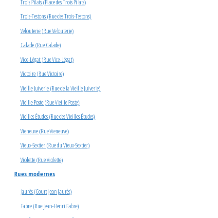
Trois Pilats (Place des Trois Pilats)
Trois-Testons (Rue des Trois-Testons)
Velouterie (Rue Velouterie)
Calade (Rue Calade)
Vice-Légat (Rue Vice-Légat)
Victoire (Rue Victoire)
Vieille Juiverie (Rue de la Vieille Juiverie)
Vieille Poste (Rue Vieille Poste)
Vieilles Études (Rue des Vieilles Études)
Vieneuve (Rue Vieneuve)
Vieux-Sextier (Rue du Vieux-Sextier)
Violette (Rue Violette)
Rues modernes
Jaurès (Cours Jean Jaurès)
Fabre (Rue Jean-Henri Fabre)