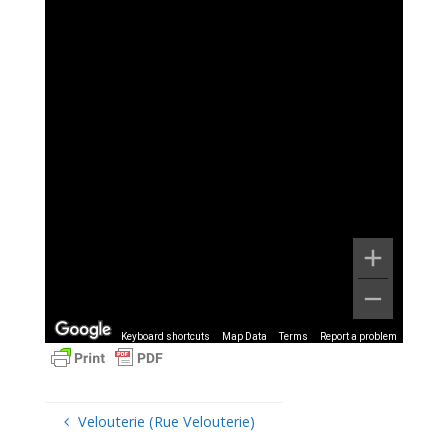
Keyboard shortcuts
Map Data
Terms
Report a problem
Velouterie (Rue Velouterie)