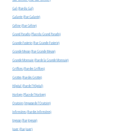
Gal (Rue du Gal)
Galante (Rue Galante)
Géline (Rue Géline)
Grand Paradis (Place du Grand Paradis)
Grande-Fusterie (Rue Grande-Fusterie)
Grande Meuse (Rue Grande Meuse)
Grande Monnaie (Rue de la Grande Monnaie)
Griffons (Rue des Griffons)
Grottes (Rue des Grottes)
Hôpital (Rue de l’Hôpital)
Horloge (Place de l’Horloge)
Oratoire (Impasse de l’Oratoire)
Infirmières (Rue des Infirmières)
Joyeuse (Rue Joyeuse)
Juver (Rue Juver)