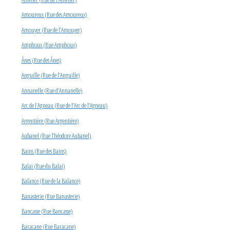
Amoureux (Rue des Amoureux)
Amouyer (Rue de l’Amouyer)
Amphoux (Rue Amphoux)
Ânes (Rue des Ânes)
Anguille (Rue de l’Anguille)
Annanelle (Rue d’Annanelle)
Arc de l’Agneau (Rue de l’Arc de l’Agneau)
Argentière (Rue Argentière)
Aubanel (Rue Théodore Aubanel)
Bains (Rue des Bains)
Balai (Rue du Balai)
Balance (Rue de la Balance)
Banasterie (Rue Banasterie)
Bancasse (Rue Bancasse)
Baracane (Rue Baracane)