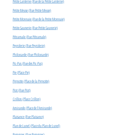
Petite Lanterne (Rue de la Petite Lanterne)
Petite Meuse (Rue Petite Meuse)
Petite Monnaie (Rue de la Petite Monnaie)
Petite-Saunerie (Rue Petite-Saunerie)
Pétramale (Rue Pétramale)
Peyrolerie (Rue Peyrolerie)
Philonarde (Rue Philonarde)
Pic-Pus (Rue des Pic-Pus)
Pie (Place Pie)
Pignotte (Place de la Pignotte)
Piot (Rue Piot)
Crillon (Place Crillon)
Amirande (Place de l’Amirande)
Plaisance (Rue Plaisance)
Plan de Lunel (Place du Plan de Lunel)
Pommier (Rue Pommier)