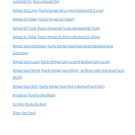
Guillaume Puy (Rue Guillaume Puy)
Rempart de la Ligne (Rue du Rempart de la Ligne et boulevard de la Ligne)
Rempart de l’Imbert (Rue du Rempart de l’Imbert)
Rempart de l’Oulle (Rue du Rempart de l’Oulle et boulevard de l’Oulle)
Rempart du Rhône (Rue du Rempart du Rhône et boulevard du Rhône)
Rempart Saint-Dominique (Rue du Rempart Saint-Dominique et boulevard Saint-
Dominique)
Rempart Saint-Lazare (Rue du Rempart Saint-Lazare et boulevard Saint-Lazare)
Rempart Saint-Michel (Rue du Rempart Saint-Michel, rue Ninon Vallin et boulevard Saint-
Michel)
Rempart Saint-Roch (Rue du Rempart Saint-Roch et boulevard Saint-Roch)
République (Rue de la République)
Roi René (Rue du Roi René)
Thiers (Rue Thiers)