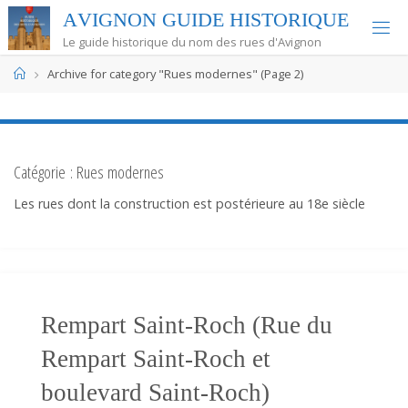
Skip
A
V
I
G
N
O
N
G
U
I
D
E
H
I
S
T
O
R
I
Q
U
E
to
Le guide historique du nom des rues d'Avignon
content
Home
Archive for category "Rues modernes"
(Page 2)
Catégorie :
Rues modernes
Les rues dont la construction est postérieure au 18e siècle
Rempart Saint-Roch (Rue du
Rempart Saint-Roch et
boulevard Saint-Roch)