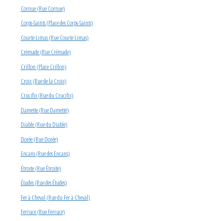
Cornue (Rue Cornue)
Corps-Saints (Place des Corps-Saints)
Courte Limas (Rue Courte Limas)
Crémade (Rue Crémade)
Crillon (Place Crillon)
Croix (Rue de la Croix)
Crucifix (Rue du Crucifix)
Damette (Rue Damette)
Diable (Rue du Diable)
Dorée (Rue Dorée)
Encans (Rue des Encans)
Étroite (Rue Étroite)
Études (Rue des Études)
Fer à Cheval (Rue du Fer à Cheval)
Ferruce (Rue Ferruce)