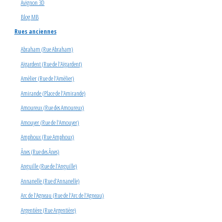
Avignon 3D
Blog MB
Rues anciennes
Abraham (Rue Abraham)
Aïgardent (Rue de l’Aïgardent)
Amèlier (Rue de l’Amèlier)
Amirande (Place de l’Amirande)
Amoureux (Rue des Amoureux)
Amouyer (Rue de l’Amouyer)
Amphoux (Rue Amphoux)
Ânes (Rue des Ânes)
Anguille (Rue de l’Anguille)
Annanelle (Rue d’Annanelle)
Arc de l’Agneau (Rue de l’Arc de l’Agneau)
Argentière (Rue Argentière)