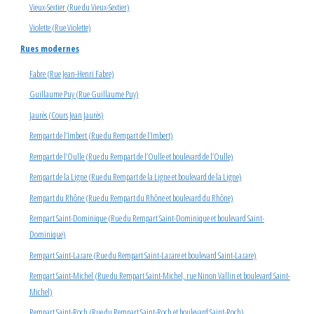
Vieux-Sextier (Rue du Vieux-Sextier)
Violette (Rue Violette)
Rues modernes
Fabre (Rue Jean-Henri Fabre)
Guillaume Puy (Rue Guillaume Puy)
Jaurès (Cours Jean Jaurès)
Rempart de l’Imbert (Rue du Rempart de l’Imbert)
Rempart de l’Oulle (Rue du Rempart de l’Oulle et boulevard de l’Oulle)
Rempart de la Ligne (Rue du Rempart de la Ligne et boulevard de la Ligne)
Rempart du Rhône (Rue du Rempart du Rhône et boulevard du Rhône)
Rempart Saint-Dominique (Rue du Rempart Saint-Dominique et boulevard Saint-
Dominique)
Rempart Saint-Lazare (Rue du Rempart Saint-Lazare et boulevard Saint-Lazare)
Rempart Saint-Michel (Rue du Rempart Saint-Michel, rue Ninon Vallin et boulevard Saint-
Michel)
Rempart Saint-Roch (Rue du Rempart Saint-Roch et boulevard Saint-Roch)