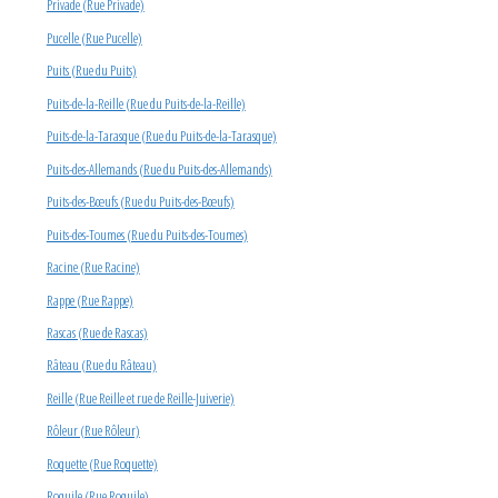
Privade (Rue Privade)
Pucelle (Rue Pucelle)
Puits (Rue du Puits)
Puits-de-la-Reille (Rue du Puits-de-la-Reille)
Puits-de-la-Tarasque (Rue du Puits-de-la-Tarasque)
Puits-des-Allemands (Rue du Puits-des-Allemands)
Puits-des-Bœufs (Rue du Puits-des-Bœufs)
Puits-des-Toumes (Rue du Puits-des-Toumes)
Racine (Rue Racine)
Rappe (Rue Rappe)
Rascas (Rue de Rascas)
Râteau (Rue du Râteau)
Reille (Rue Reille et rue de Reille-Juiverie)
Rôleur (Rue Rôleur)
Roquette (Rue Roquette)
Roquile (Rue Roquile)