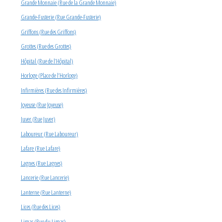
Grande Monnaie (Rue de la Grande Monnaie)
Grande-Fusterie (Rue Grande-Fusterie)
Griffons (Rue des Griffons)
Grottes (Rue des Grottes)
Hôpital (Rue de l’Hôpital)
Horloge (Place de l’Horloge)
Infirmières (Rue des Infirmières)
Joyeuse (Rue Joyeuse)
Juver (Rue Juver)
Laboureur (Rue Laboureur)
Lafare (Rue Lafare)
Lagnes (Rue Lagnes)
Lancerie (Rue Lancerie)
Lanterne (Rue Lanterne)
Lices (Rue des Lices)
Limas (Rue du Limas)