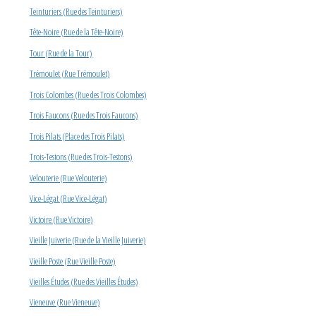
Teinturiers (Rue des Teinturiers)
Tête-Noire (Rue de la Tête-Noire)
Tour (Rue de la Tour)
Trémoulet (Rue Trémoulet)
Trois Colombes (Rue des Trois Colombes)
Trois Faucons (Rue des Trois Faucons)
Trois Pilats (Place des Trois Pilats)
Trois-Testons (Rue des Trois-Testons)
Velouterie (Rue Velouterie)
Vice-Légat (Rue Vice-Légat)
Victoire (Rue Victoire)
Vieille Juiverie (Rue de la Vieille Juiverie)
Vieille Poste (Rue Vieille Poste)
Vieilles Études (Rue des Vieilles Études)
Vieneuve (Rue Vieneuve)