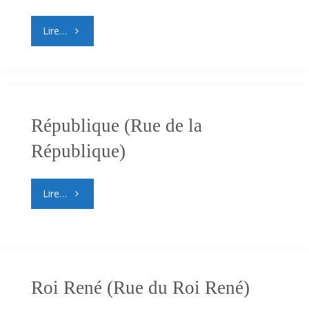
"Rempart
Lire…
Saint-
Roch
(Rue
République (Rue de la
République)
du
Rempart
"République
Lire…
Saint-
(Rue
Roch
de
et
la
Roi René (Rue du Roi René)
boulevard