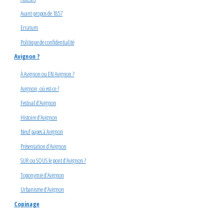
Avant-propos de 1857
Erratum
Politique de confidentialité
Avignon ?
À Avignon ou EN Avignon ?
Avignon, où est-ce ?
Festival d’Avignon
Histoire d’Avignon
Neuf papes à Avignon
Présentation d’Avignon
SUR ou SOUS le pont d’Avignon ?
Toponymie d’Avignon
Urbanisme d’Avignon
Copinage