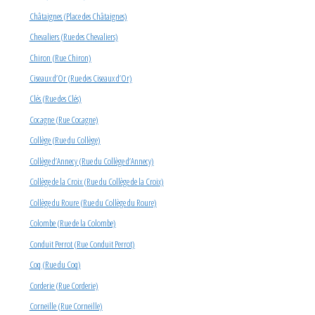
Châtaignes (Place des Châtaignes)
Chevaliers (Rue des Chevaliers)
Chiron (Rue Chiron)
Ciseaux d’Or (Rue des Ciseaux d’Or)
Clés (Rue des Clés)
Cocagne (Rue Cocagne)
Collège (Rue du Collège)
Collège d’Annecy (Rue du Collège d’Annecy)
Collège de la Croix (Rue du Collège de la Croix)
Collège du Roure (Rue du Collège du Roure)
Colombe (Rue de la Colombe)
Conduit Perrot (Rue Conduit Perrot)
Coq (Rue du Coq)
Corderie (Rue Corderie)
Corneille (Rue Corneille)