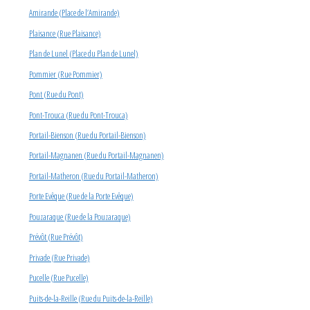
Amirande (Place de l’Amirande)
Plaisance (Rue Plaisance)
Plan de Lunel (Place du Plan de Lunel)
Pommier (Rue Pommier)
Pont (Rue du Pont)
Pont-Trouca (Rue du Pont-Trouca)
Portail-Bienson (Rue du Portail-Bienson)
Portail-Magnanen (Rue du Portail-Magnanen)
Portail-Matheron (Rue du Portail-Matheron)
Porte Evêque (Rue de la Porte Evêque)
Pouzaraque (Rue de la Pouzaraque)
Prévôt (Rue Prévôt)
Privade (Rue Privade)
Pucelle (Rue Pucelle)
Puits-de-la-Reille (Rue du Puits-de-la-Reille)