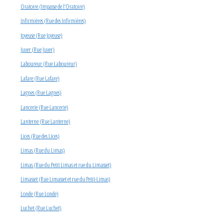
Oratoire (Impasse de l’Oratoire)
Infirmières (Rue des Infirmières)
Joyeuse (Rue Joyeuse)
Juver (Rue Juver)
Laboureur (Rue Laboureur)
Lafare (Rue Lafare)
Lagnes (Rue Lagnes)
Lancerie (Rue Lancerie)
Lanterne (Rue Lanterne)
Lices (Rue des Lices)
Limas (Rue du Limas)
Limas (Rue du Petit Limas et rue du Limasset)
Limasset (Rue Limasset et rue du Petit-Limas)
Londe (Rue Londe)
Luchet (Rue Luchet)