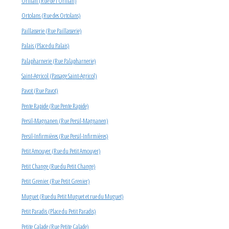
Oriflan (Rue de l’Oriflan)
Ortolans (Rue des Ortolans)
Paillasserie (Rue Paillasserie)
Palais (Place du Palais)
Palapharnerie (Rue Palapharnerie)
Saint-Agricol (Passage Saint-Agricol)
Pavot (Rue Pavot)
Pente Rapide (Rue Pente Rapide)
Persil-Magnanen (Rue Persil-Magnanen)
Persil-Infirmières (Rue Persil-Infirmières)
Petit Amouyer (Rue du Petit Amouyer)
Petit Change (Rue du Petit Change)
Petit Grenier (Rue Petit Grenier)
Muguet (Rue du Petit Muguet et rue du Muguet)
Petit Paradis (Place du Petit Paradis)
Petite Calade (Rue Petite Calade)