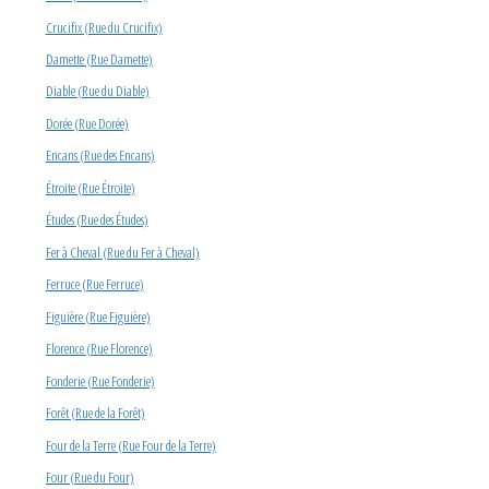
Crucifix (Rue du Crucifix)
Damette (Rue Damette)
Diable (Rue du Diable)
Dorée (Rue Dorée)
Encans (Rue des Encans)
Étroite (Rue Étroite)
Études (Rue des Études)
Fer à Cheval (Rue du Fer à Cheval)
Ferruce (Rue Ferruce)
Figuière (Rue Figuière)
Florence (Rue Florence)
Fonderie (Rue Fonderie)
Forêt (Rue de la Forêt)
Four de la Terre (Rue Four de la Terre)
Four (Rue du Four)