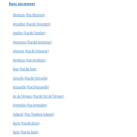
Rues anciennes
Abraham (Rue Abraham)
Aïgardent (Rue de l’Aïgardent)
Amèlier (Rue de l’Amèlier)
Amoureux (Rue des Amoureux)
Amouyer (Rue de l’Amouyer)
Amphoux (Rue Amphoux)
Ânes (Rue des Ânes)
Anguille (Rue de l’Anguille)
Annanelle (Rue d’Annanelle)
Arc de l’Agneau (Rue de l’Arc de l’Agneau)
Argentière (Rue Argentière)
Aubanel (Rue Théodore Aubanel)
Bains (Rue des Bains)
Balai (Rue du Balai)