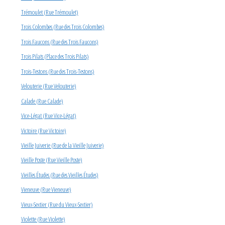
Trémoulet (Rue Trémoulet)
Trois Colombes (Rue des Trois Colombes)
Trois Faucons (Rue des Trois Faucons)
Trois Pilats (Place des Trois Pilats)
Trois-Testons (Rue des Trois-Testons)
Velouterie (Rue Velouterie)
Calade (Rue Calade)
Vice-Légat (Rue Vice-Légat)
Victoire (Rue Victoire)
Vieille Juiverie (Rue de la Vieille Juiverie)
Vieille Poste (Rue Vieille Poste)
Vieilles Études (Rue des Vieilles Études)
Vieneuve (Rue Vieneuve)
Vieux-Sextier (Rue du Vieux-Sextier)
Violette (Rue Violette)