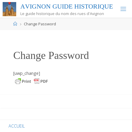
Skip
A
V
I
G
N
O
N
G
U
I
D
E
H
I
S
T
O
R
I
Q
U
E
to
Le guide historique du nom des rues d'Avignon
content
Home
Change Password
Change Password
[uwp_change]
ACCUEIL