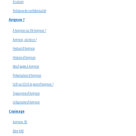
Erratum
Politique de confidentialité
Avignon ?
À Avignon ou EN Avignon ?
Avignon, où est-ce ?
Festival d’Avignon
Histoire d’Avignon
Neuf papes à Avignon
Présentation d’Avignon
SUR ou SOUS le pont d’Avignon ?
Toponymie d’Avignon
Urbanisme d’Avignon
Copinage
Avignon 3D
Blog MB