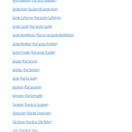
Saint-Sébastien (Rue Saint-Sébastien)
Sainte-Anne (Escaliers de Sainte-Anne)
Sainte-Catherine (Rue Sainte-Catherine)
Sainte-Garde (Rue Sainte-Garde)
Sainte-Magdeleine (Place et rue Sainte-Magdeleine)
Sainte-Perpétue (Rue Sainte-Perpétue)
Sainte-Praxède (Rue Sainte-Praxède)
Saluces (Rue Saluces)
Sambuc (Rue Sambuc)
Saule (Rue du Saule)
Saunerie (Rue Saunerie)
Sorguette (Rue Sorguette)
Tarasque (Rue de la Tarasque)
Teinturiers (Rue des Teinturiers)
Tête-Noire (Rue de la Tête-Noire)
Tour (Rue de la Tour)