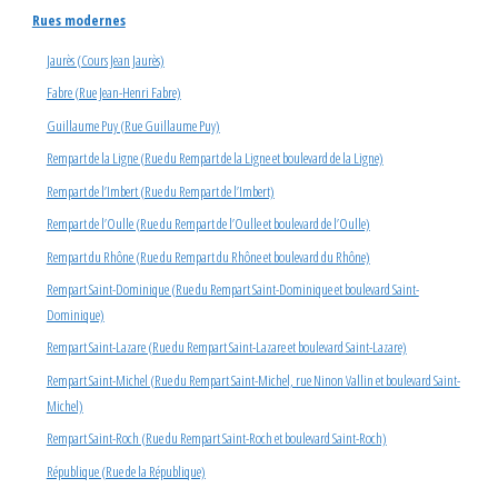
Rues modernes
Jaurès (Cours Jean Jaurès)
Fabre (Rue Jean-Henri Fabre)
Guillaume Puy (Rue Guillaume Puy)
Rempart de la Ligne (Rue du Rempart de la Ligne et boulevard de la Ligne)
Rempart de l’Imbert (Rue du Rempart de l’Imbert)
Rempart de l’Oulle (Rue du Rempart de l’Oulle et boulevard de l’Oulle)
Rempart du Rhône (Rue du Rempart du Rhône et boulevard du Rhône)
Rempart Saint-Dominique (Rue du Rempart Saint-Dominique et boulevard Saint-
Dominique)
Rempart Saint-Lazare (Rue du Rempart Saint-Lazare et boulevard Saint-Lazare)
Rempart Saint-Michel (Rue du Rempart Saint-Michel, rue Ninon Vallin et boulevard Saint-
Michel)
Rempart Saint-Roch (Rue du Rempart Saint-Roch et boulevard Saint-Roch)
République (Rue de la République)