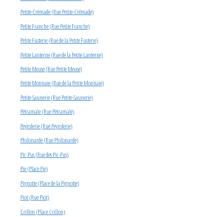
Petite-Crémade (Rue Petite-Crémade)
Petite Franche (Rue Petite Franche)
Petite Fusterie (Rue de la Petite Fusterie)
Petite Lanterne (Rue de la Petite Lanterne)
Petite Meuse (Rue Petite Meuse)
Petite Monnaie (Rue de la Petite Monnaie)
Petite-Saunerie (Rue Petite-Saunerie)
Pétramale (Rue Pétramale)
Peyrolerie (Rue Peyrolerie)
Philonarde (Rue Philonarde)
Pic-Pus (Rue des Pic-Pus)
Pie (Place Pie)
Pignotte (Place de la Pignotte)
Piot (Rue Piot)
Crillon (Place Crillon)