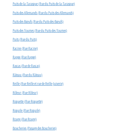
Puits-de-la-Tarasque (Rue du Puits-de-la-Tarasque)
Puits-des-Allemands (Rue du Puits-des-Allemands)
Puits-des-Bœufs (Rue du Puits-des-Bœufs)
Puits-des-Toumes (Rue du Puits-des-Toumes)
Puits (Rue du Puits)
Racine (Rue Racine)
Rappe (Rue Rappe)
Rascas (Rue de Rascas)
Râteau (Rue du Râteau)
Reille (Rue Reille et rue de Reille-Juiverie)
Rôleur (Rue Rôleur)
Roquette (Rue Roquette)
Roquile (Rue Roquile)
Rouge (Rue Rouge)
Boucheries (Passage des Boucheries)