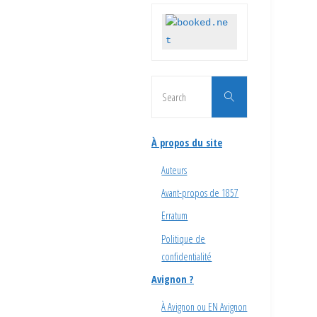
Search
Search
for:
À propos du site
Auteurs
Avant-propos de 1857
Erratum
Politique de
confidentialité
Avignon ?
À Avignon ou EN Avignon