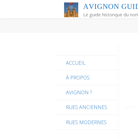
Skip
A
V
I
G
N
O
N
G
U
I
to
Le guide historique du no
content
ACCUEIL
À PROPOS
AVIGNON ?
RUES ANCIENNES
RUES MODERNES