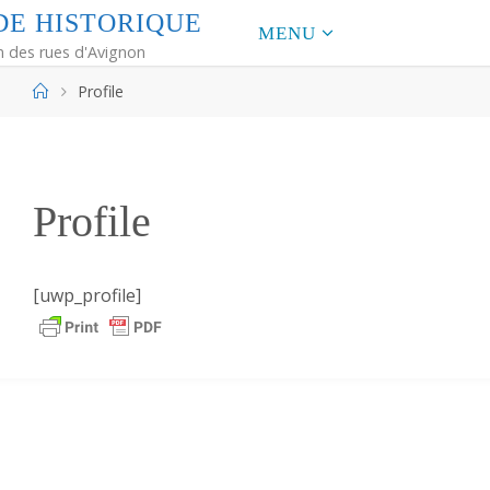
D
E
H
I
S
T
O
R
I
Q
U
E
MENU
m des rues d'Avignon
Home
Profile
Profile
[uwp_profile]