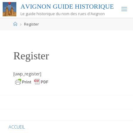
Skip
A
V
I
G
N
O
N
G
U
I
D
E
H
I
S
T
O
R
I
Q
U
E
to
Le guide historique du nom des rues d'Avignon
content
Home
Register
Register
[uwp_register]
ACCUEIL