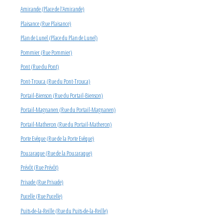
Amirande (Place de l’Amirande)
Plaisance (Rue Plaisance)
Plan de Lunel (Place du Plan de Lunel)
Pommier (Rue Pommier)
Pont (Rue du Pont)
Pont-Trouca (Rue du Pont-Trouca)
Portail-Bienson (Rue du Portail-Bienson)
Portail-Magnanen (Rue du Portail-Magnanen)
Portail-Matheron (Rue du Portail-Matheron)
Porte Evêque (Rue de la Porte Evêque)
Pouzaraque (Rue de la Pouzaraque)
Prévôt (Rue Prévôt)
Privade (Rue Privade)
Pucelle (Rue Pucelle)
Puits-de-la-Reille (Rue du Puits-de-la-Reille)