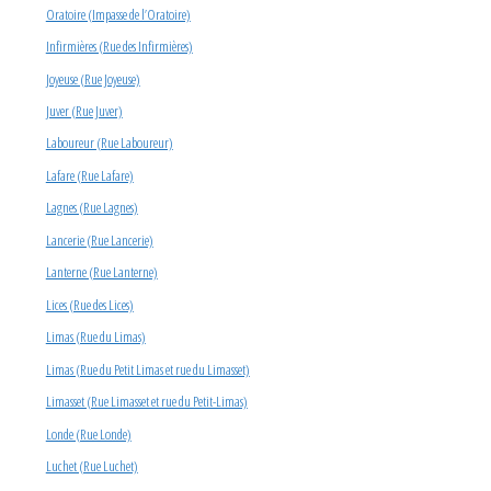
Oratoire (Impasse de l’Oratoire)
Infirmières (Rue des Infirmières)
Joyeuse (Rue Joyeuse)
Juver (Rue Juver)
Laboureur (Rue Laboureur)
Lafare (Rue Lafare)
Lagnes (Rue Lagnes)
Lancerie (Rue Lancerie)
Lanterne (Rue Lanterne)
Lices (Rue des Lices)
Limas (Rue du Limas)
Limas (Rue du Petit Limas et rue du Limasset)
Limasset (Rue Limasset et rue du Petit-Limas)
Londe (Rue Londe)
Luchet (Rue Luchet)