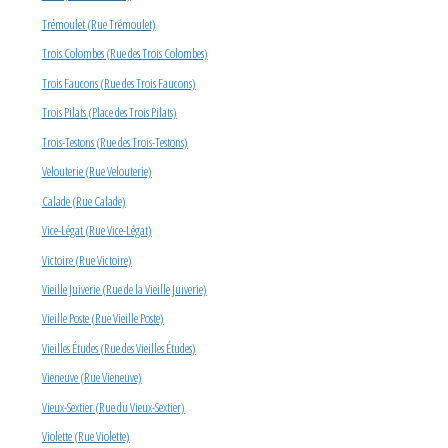
Trémoulet (Rue Trémoulet)
Trois Colombes (Rue des Trois Colombes)
Trois Faucons (Rue des Trois Faucons)
Trois Pilats (Place des Trois Pilats)
Trois-Testons (Rue des Trois-Testons)
Velouterie (Rue Velouterie)
Calade (Rue Calade)
Vice-Légat (Rue Vice-Légat)
Victoire (Rue Victoire)
Vieille Juiverie (Rue de la Vieille Juiverie)
Vieille Poste (Rue Vieille Poste)
Vieilles Études (Rue des Vieilles Études)
Vieneuve (Rue Vieneuve)
Vieux-Sextier (Rue du Vieux-Sextier)
Violette (Rue Violette)