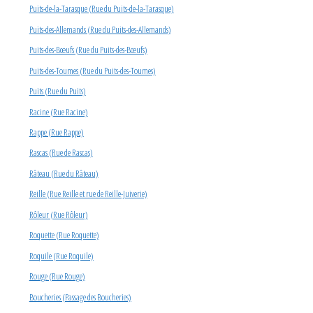
Puits-de-la-Tarasque (Rue du Puits-de-la-Tarasque)
Puits-des-Allemands (Rue du Puits-des-Allemands)
Puits-des-Bœufs (Rue du Puits-des-Bœufs)
Puits-des-Toumes (Rue du Puits-des-Toumes)
Puits (Rue du Puits)
Racine (Rue Racine)
Rappe (Rue Rappe)
Rascas (Rue de Rascas)
Râteau (Rue du Râteau)
Reille (Rue Reille et rue de Reille-Juiverie)
Rôleur (Rue Rôleur)
Roquette (Rue Roquette)
Roquile (Rue Roquile)
Rouge (Rue Rouge)
Boucheries (Passage des Boucheries)