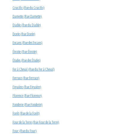
Crucifix (Rue du Crucifix)
Damette (Rue Damette)
Diable (Rue du Diable)
Dorée (Rue Dorée)
Encans (Rue des Encans)
Étroite (Rue Étroite)
Études (Rue des Études)
Fer à Cheval (Rue du Fer à Cheval)
Ferruce (Rue Ferruce)
Figuière (Rue Figuière)
Florence (Rue Florence)
Fonderie (Rue Fonderie)
Forêt (Rue de la Forêt)
Four de la Terre (Rue Four de la Terre)
Four (Rue du Four)