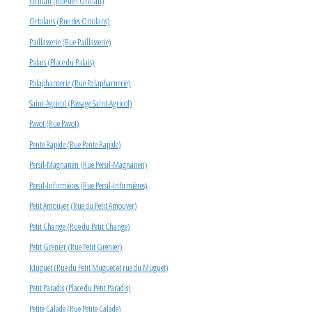
Oriflan (Rue de l’Oriflan)
Ortolans (Rue des Ortolans)
Paillasserie (Rue Paillasserie)
Palais (Place du Palais)
Palapharnerie (Rue Palapharnerie)
Saint-Agricol (Passage Saint-Agricol)
Pavot (Rue Pavot)
Pente Rapide (Rue Pente Rapide)
Persil-Magnanen (Rue Persil-Magnanen)
Persil-Infirmières (Rue Persil-Infirmières)
Petit Amouyer (Rue du Petit Amouyer)
Petit Change (Rue du Petit Change)
Petit Grenier (Rue Petit Grenier)
Muguet (Rue du Petit Muguet et rue du Muguet)
Petit Paradis (Place du Petit Paradis)
Petite Calade (Rue Petite Calade)