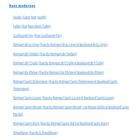
Rues modernes
Jaurès (Cours Jean Jaurès)
Fabre (Rue Jean-Henri Fabre)
Guillaume Puy (Rue Guillaume Puy)
Rempart de la Ligne (Rue du Rempart de la Ligne et boulevard de la Ligne)
Rempart de l’Imbert (Rue du Rempart de l’Imbert)
Rempart de l’Oulle (Rue du Rempart de l’Oulle et boulevard de l’Oulle)
Rempart du Rhône (Rue du Rempart du Rhône et boulevard du Rhône)
Rempart Saint-Dominique (Rue du Rempart Saint-Dominique et boulevard Saint-
Dominique)
Rempart Saint-Lazare (Rue du Rempart Saint-Lazare et boulevard Saint-Lazare)
Rempart Saint-Michel (Rue du Rempart Saint-Michel, rue Ninon Vallin et boulevard Saint-
Michel)
Rempart Saint-Roch (Rue du Rempart Saint-Roch et boulevard Saint-Roch)
République (Rue de la République)