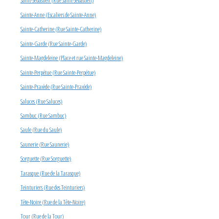
Saint-Sébastien (Rue Saint-Sébastien)
Sainte-Anne (Escaliers de Sainte-Anne)
Sainte-Catherine (Rue Sainte-Catherine)
Sainte-Garde (Rue Sainte-Garde)
Sainte-Magdeleine (Place et rue Sainte-Magdeleine)
Sainte-Perpétue (Rue Sainte-Perpétue)
Sainte-Praxède (Rue Sainte-Praxède)
Saluces (Rue Saluces)
Sambuc (Rue Sambuc)
Saule (Rue du Saule)
Saunerie (Rue Saunerie)
Sorguette (Rue Sorguette)
Tarasque (Rue de la Tarasque)
Teinturiers (Rue des Teinturiers)
Tête-Noire (Rue de la Tête-Noire)
Tour (Rue de la Tour)