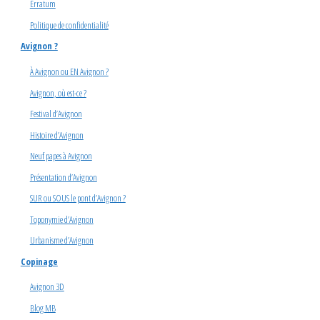
Erratum
Politique de confidentialité
Avignon ?
À Avignon ou EN Avignon ?
Avignon, où est-ce ?
Festival d’Avignon
Histoire d’Avignon
Neuf papes à Avignon
Présentation d’Avignon
SUR ou SOUS le pont d’Avignon ?
Toponymie d’Avignon
Urbanisme d’Avignon
Copinage
Avignon 3D
Blog MB