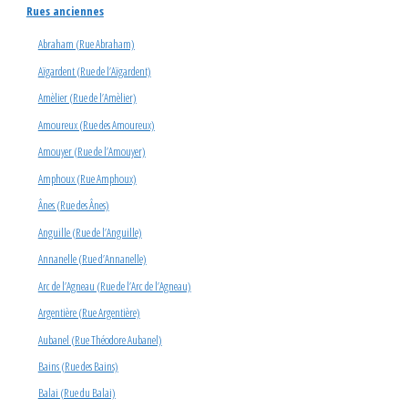
Rues anciennes
Abraham (Rue Abraham)
Aïgardent (Rue de l’Aïgardent)
Amèlier (Rue de l’Amèlier)
Amoureux (Rue des Amoureux)
Amouyer (Rue de l’Amouyer)
Amphoux (Rue Amphoux)
Ânes (Rue des Ânes)
Anguille (Rue de l’Anguille)
Annanelle (Rue d’Annanelle)
Arc de l’Agneau (Rue de l’Arc de l’Agneau)
Argentière (Rue Argentière)
Aubanel (Rue Théodore Aubanel)
Bains (Rue des Bains)
Balai (Rue du Balai)