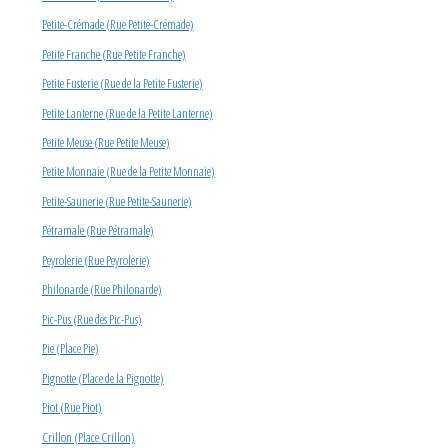
Petite-Crémade (Rue Petite-Crémade)
Petite Franche (Rue Petite Franche)
Petite Fusterie (Rue de la Petite Fusterie)
Petite Lanterne (Rue de la Petite Lanterne)
Petite Meuse (Rue Petite Meuse)
Petite Monnaie (Rue de la Petite Monnaie)
Petite-Saunerie (Rue Petite-Saunerie)
Pétramale (Rue Pétramale)
Peyrolerie (Rue Peyrolerie)
Philonarde (Rue Philonarde)
Pic-Pus (Rue des Pic-Pus)
Pie (Place Pie)
Pignotte (Place de la Pignotte)
Piot (Rue Piot)
Crillon (Place Crillon)